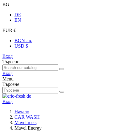
BG
DE
EN
EUR €
BGN лв.
USD $
Вход
Търсене
Вход
Menu
Търсене
Вход
Начало
CAR WASH
Mavel reels
Mavel Energy