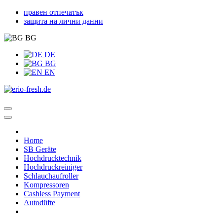
правен отпечатък
защита на лични данни
BG
DE
BG
EN
Home
SB Geräte
Hochdrucktechnik
Hochdruckreiniger
Schlauchaufroller
Kompressoren
Cashless Payment
Autodüfte