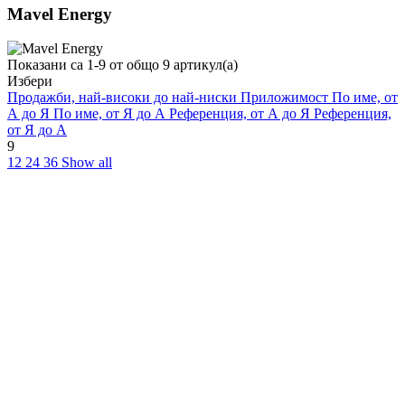
Mavel Energy
Показани са 1-9 от общо 9 артикул(а)
Избери
Продажби, най-високи до най-ниски
Приложимост
По име, от
А до Я
По име, от Я до А
Референция, от А до Я
Референция,
от Я до А
9
12
24
36
Show all