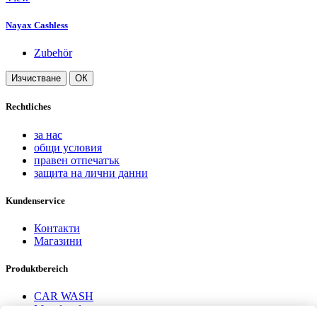
Nayax Cashless
Zubehör
Изчистване
ОК
Rechtliches
за нас
общи условия
правен отпечатък
защита на лични данни
Kundenservice
Контакти
Магазини
Produktbereich
CAR WASH
Mavel reels