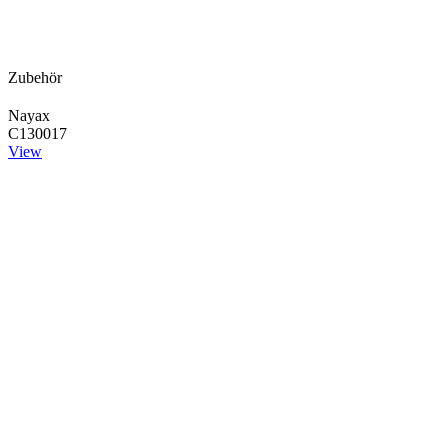
Zubehör
Nayax
C130017
View