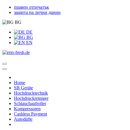
правен отпечатък
защита на лични данни
BG
DE
BG
EN
Home
SB Geräte
Hochdrucktechnik
Hochdruckreiniger
Schlauchaufroller
Kompressoren
Cashless Payment
Autodüfte