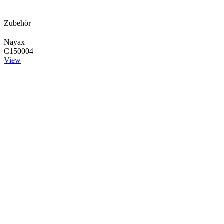
Zubehör
Nayax
C150004
View