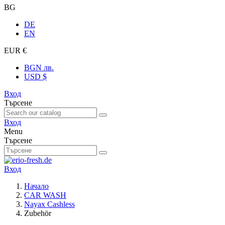
BG
DE
EN
EUR €
BGN лв.
USD $
Вход
Търсене
Вход
Menu
Търсене
Вход
Начало
CAR WASH
Nayax Cashless
Zubehör