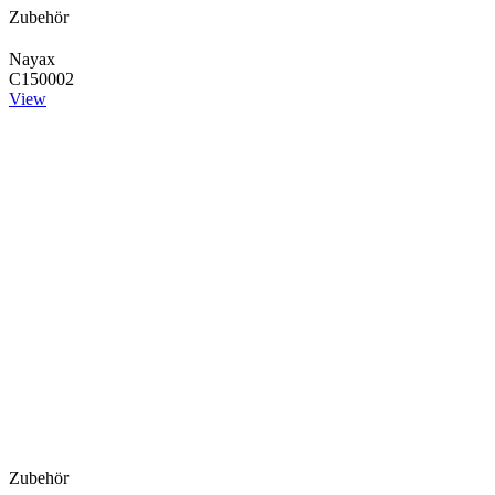
Zubehör
Nayax
C150002
View
Zubehör