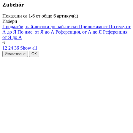
Zubehör
Показани са 1-6 от общо 6 артикул(а)
Избери
Продажби, най-високи до най-ниски
Приложимост
По име, от
А до Я
По име, от Я до А
Референция, от А до Я
Референция,
от Я до А
6
12
24
36
Show all
Изчистване
ОК