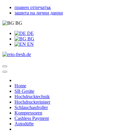
правен отпечатък
защита на лични данни
BG
DE
BG
EN
Home
SB Geräte
Hochdrucktechnik
Hochdruckreiniger
Schlauchaufroller
Kompressoren
Cashless Payment
Autodüfte