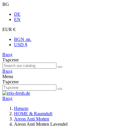
BG
DE
EN
EUR €
BGN лв.
USD $
Вход
Търсене
Вход
Menu
Търсене
Вход
Начало
HOME & Raumduft
Areon Anti Motten
Areon Anti Motten Lavendel