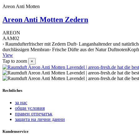
Areon Anti Motten
Areon Anti Motten Zedern
AREON
AAM02
› Raumdufterfrischer mit Zedern Duft› Langanhaltender und natürlic
durchlässigen Membran› Frische Düfte aus der Natur DuftnotenKopf
View
Tap to zoom
×
Rechtliches
за нас
общи условия
правен отпечатък
защита на лични данни
Kundenservice