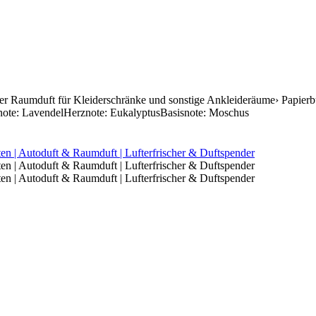
her Raumduft für Kleiderschränke und sonstige Ankleideräume› Papierb
note: LavendelHerznote: EukalyptusBasisnote: Moschus