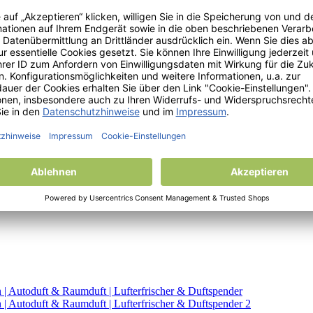
er Rückseite dieses dezenten Raumlufterfrischers verströmt einen wo
aumlufterfrischer ist langanhaltend und fein – die perfekte Lösung für