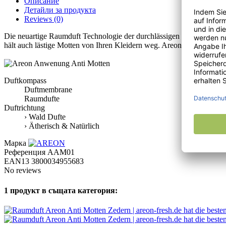
Описание
Детайли за продукта
Reviews
(0)
Die neuartige Raumduft Technologie der durchlässigen Membran auf d
hält auch lästige Motten von Ihren Kleidern weg. Areon Anti Motten R
Duftkompass
Duftmembrane
Raumdufte
Duftrichtung
› Wald Dufte
› Ätherisch & Natürlich
Марка
Референция
AAM01
EAN13
3800034955683
No reviews
1 продукт в същата категория: