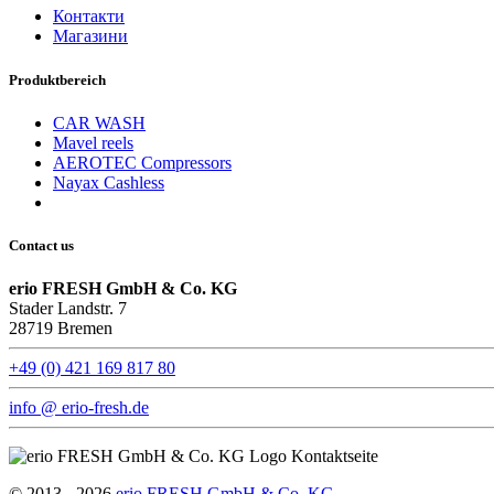
Контакти
Магазини
Produktbereich
CAR WASH
Mavel reels
AEROTEC Compressors
Nayax Cashless
Contact us
erio FRESH GmbH & Co. KG
Stader Landstr. 7
28719 Bremen
+49 (0) 421 169 817 80
info @ erio-fresh.de
© 2013 -
2026
erio FRESH GmbH & Co. KG