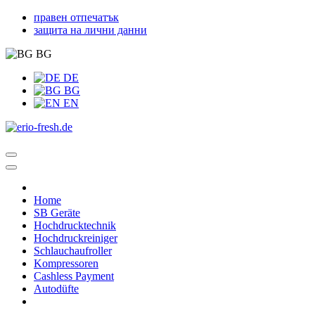
правен отпечатък
защита на лични данни
BG
DE
BG
EN
Home
SB Geräte
Hochdrucktechnik
Hochdruckreiniger
Schlauchaufroller
Kompressoren
Cashless Payment
Autodüfte