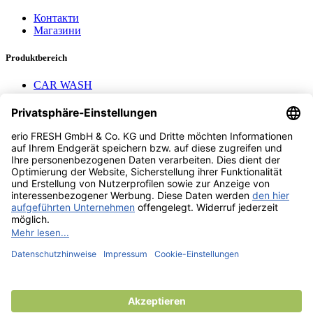
Контакти
Магазини
Produktbereich
CAR WASH
Mavel reels
AEROTEC Compressors
Nayax Cashless
Contact us
erio FRESH GmbH & Co. KG
Stader Landstr. 7
28719 Bremen
+49 (0) 421 169 817 80
info @ erio-fresh.de