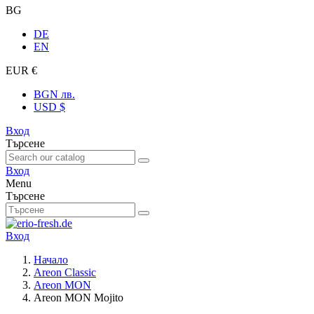
BG
DE
EN
EUR €
BGN лв.
USD $
Вход
Търсене
Вход
Menu
Търсене
Вход
Начало
Areon Classic
Areon MON
Areon MON Mojito