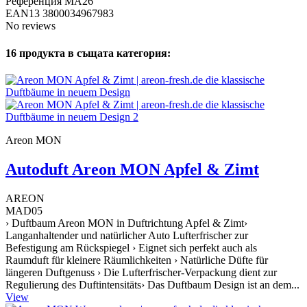
Референция
MA26
EAN13
3800034967983
No reviews
16 продукта в същата категория:
Areon MON
Autoduft Areon MON Apfel & Zimt
AREON
MAD05
› Duftbaum Areon MON in Duftrichtung Apfel & Zimt›
Langanhaltender und natürlicher Auto Lufterfrischer zur
Befestigung am Rückspiegel › Eignet sich perfekt auch als
Raumduft für kleinere Räumlichkeiten › Natürliche Düfte für
längeren Duftgenuss › Die Lufterfrischer-Verpackung dient zur
Regulierung des Duftintensitäts› Das Duftbaum Design ist an dem...
View