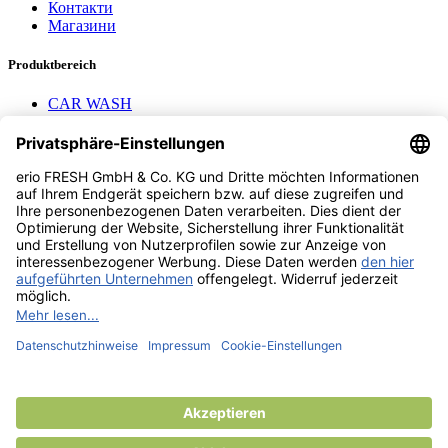
Контакти
Магазини
Produktbereich
CAR WASH
Mavel reels
AEROTEC Compressors
Nayax Cashless
Contact us
erio FRESH GmbH & Co. KG
Stader Landstr. 7
28719 Bremen
+49 (0) 421 169 817 80
info @ erio-fresh.de
© 2013 -
2026
erio FRESH GmbH & Co. KG