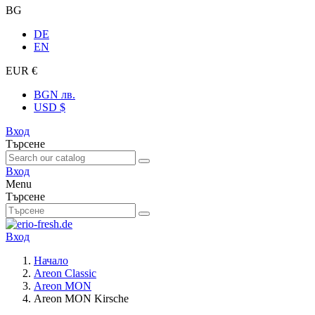
BG
DE
EN
EUR €
BGN лв.
USD $
Вход
Търсене
Вход
Menu
Търсене
Вход
Начало
Areon Classic
Areon MON
Areon MON Kirsche