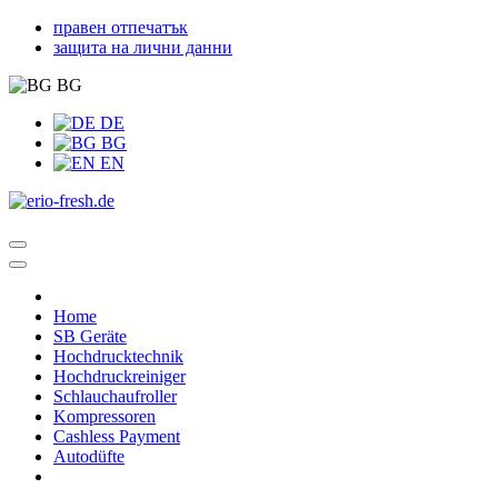
правен отпечатък
защита на лични данни
BG
DE
BG
EN
Home
SB Geräte
Hochdrucktechnik
Hochdruckreiniger
Schlauchaufroller
Kompressoren
Cashless Payment
Autodüfte