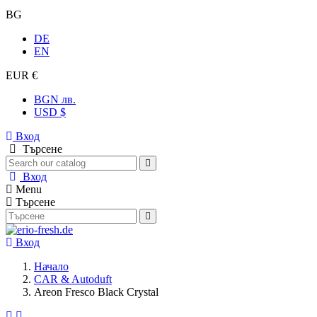
BG
DE
EN
EUR €
BGN лв.
USD $
Вход
Търсене
Вход
Menu
Търсене
Вход
Начало
CAR & Autoduft
Areon Fresco Black Crystal