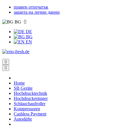
правен отпечатък
защита на лични данни
BG
DE
BG
EN
Home
SB Geräte
Hochdrucktechnik
Hochdruckreiniger
Schlauchaufroller
Kompressoren
Cashless Payment
Autodüfte