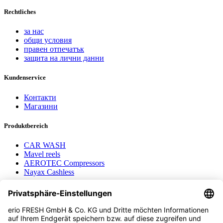
Rechtliches
за нас
общи условия
правен отпечатък
защита на лични данни
Kundenservice
Контакти
Магазини
Produktbereich
CAR WASH
Mavel reels
AEROTEC Compressors
Nayax Cashless
Contact us
erio FRESH GmbH & Co. KG