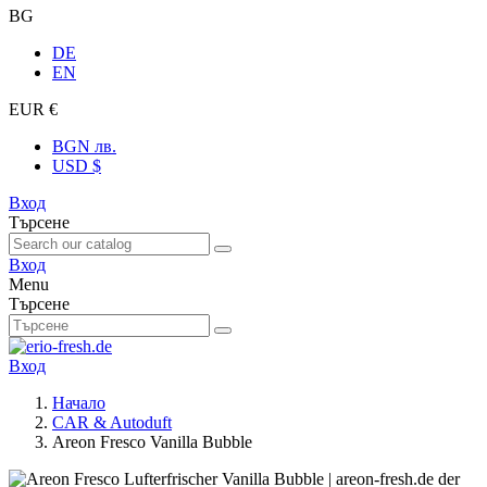
BG
DE
EN
EUR €
BGN лв.
USD $
Вход
Търсене
Вход
Menu
Търсене
Вход
Начало
CAR & Autoduft
Areon Fresco Vanilla Bubble