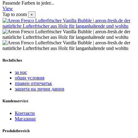
Passende Farben in jeder...
View
Tap to zoom
×
Rechtliches
за нас
общи условия
правен отпечатък
защита на лични данни
Kundenservice
Контакти
Магазини
Produktbereich