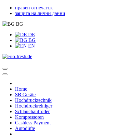
правен отпечатък
защита на лични данни
BG
DE
BG
EN
Home
SB Geräte
Hochdrucktechnik
Hochdruckreiniger
Schlauchaufroller
Kompressoren
Cashless Payment
Autodüfte