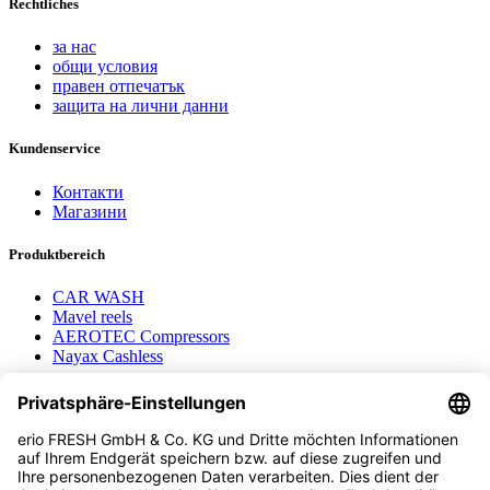
Rechtliches
за нас
общи условия
правен отпечатък
защита на лични данни
Kundenservice
Контакти
Магазини
Produktbereich
CAR WASH
Mavel reels
AEROTEC Compressors
Nayax Cashless
Contact us
erio FRESH GmbH & Co. KG