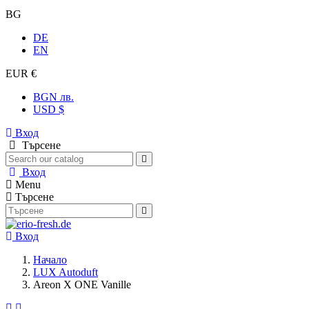
BG
DE
EN
EUR €
BGN лв.
USD $
Вход
Търсене
Вход
Menu
Търсене
Вход
Начало
LUX Autoduft
Areon X ONE Vanille