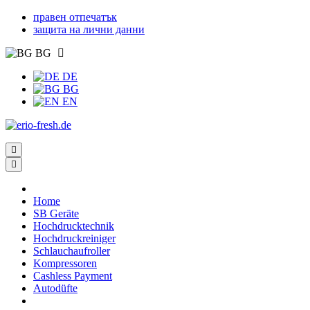
правен отпечатък
защита на лични данни
BG
DE
BG
EN
Home
SB Geräte
Hochdrucktechnik
Hochdruckreiniger
Schlauchaufroller
Kompressoren
Cashless Payment
Autodüfte