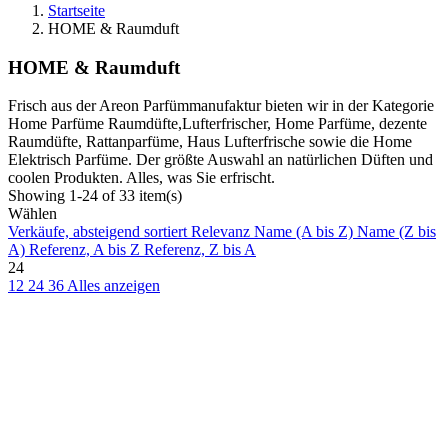
Startseite
HOME & Raumduft
HOME & Raumduft
Frisch aus der Areon Parfümmanufaktur bieten wir in der Kategorie
Home Parfüme Raumdüfte,Lufterfrischer, Home Parfüme, dezente
Raumdüfte, Rattanparfüme, Haus Lufterfrische sowie die Home
Elektrisch Parfüme. Der größte Auswahl an natürlichen Düften und
coolen Produkten. Alles, was Sie erfrischt.
Showing 1-24 of 33 item(s)
Wählen
Verkäufe, absteigend sortiert
Relevanz
Name (A bis Z)
Name (Z bis
A)
Referenz, A bis Z
Referenz, Z bis A
24
12
24
36
Alles anzeigen