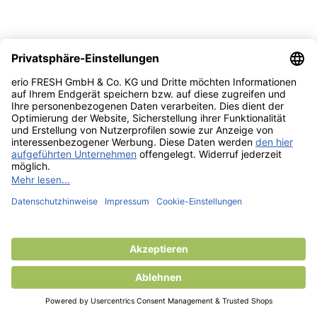
Areon Parfüme 35ml.
AREON Parfüm 35ml. Fabrice