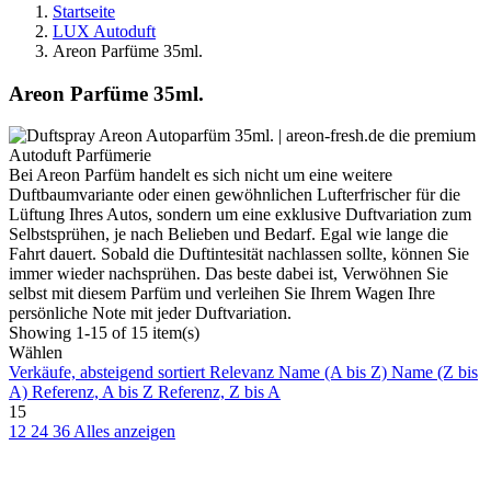
Startseite
LUX Autoduft
Areon Parfüme 35ml.
Areon Parfüme 35ml.
Bei Areon Parfüm handelt es sich nicht um eine weitere
Duftbaumvariante oder einen gewöhnlichen Lufterfrischer für die
Lüftung Ihres Autos, sondern um eine exklusive Duftvariation zum
Selbstsprühen, je nach Belieben und Bedarf. Egal wie lange die
Fahrt dauert. Sobald die Duftintesität nachlassen sollte, können Sie
immer wieder nachsprühen. Das beste dabei ist, Verwöhnen Sie
selbst mit diesem Parfüm und verleihen Sie Ihrem Wagen Ihre
persönliche Note mit jeder Duftvariation.
Showing 1-15 of 15 item(s)
Wählen
Verkäufe, absteigend sortiert
Relevanz
Name (A bis Z)
Name (Z bis
A)
Referenz, A bis Z
Referenz, Z bis A
15
12
24
36
Alles anzeigen