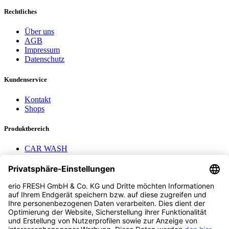
Rechtliches
Über uns
AGB
Impressum
Datenschutz
Kundenservice
Kontakt
Shops
Produktbereich
CAR WASH
Mavel Aufroller
AEROTEC
Nayax Cashless
Pay with Me
Contact us
erio FRESH GmbH & Co. KG