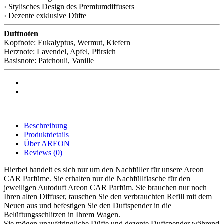
› Stylisches Design des Premiumdiffusers
› Dezente exklusive Düfte
Duftnoten
Kopfnote: Eukalyptus, Wermut, Kiefern
Herznote: Lavendel, Apfel, Pfirsich
Basisnote: Patchouli, Vanille
Beschreibung
Produktdetails
Über AREON
Reviews
(0)
Hierbei handelt es sich nur um den Nachfüller für unsere Areon
CAR Parfüme. Sie erhalten nur die Nachfüllflasche für den
jeweiligen Autoduft Areon CAR Parfüm. Sie brauchen nur noch
Ihren alten Diffuser, tauschen Sie den verbrauchten Refill mit dem
Neuen aus und befestigen Sie den Duftspender in die
Belüftungsschlitzen in Ihrem Wagen.
Sie mögen unaufdringliche Düfte und dezente Duftspender während