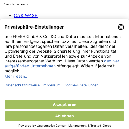
Produktbereich
CAR WASH
Mavel Aufroller
AEROTEC
Nayax Cashless
Pay with Me
Contact us
erio FRESH GmbH & Co. KG
Stader Landstr. 7
28719 Bremen
+49 (0) 421 169 817 80
info @ erio-fresh.de
© 2013 -
2026
erio FRESH GmbH & Co. KG
Product added to compare.