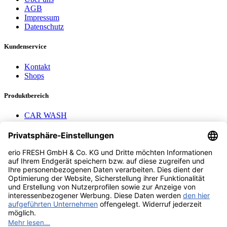
AGB
Impressum
Datenschutz
Kundenservice
Kontakt
Shops
Produktbereich
CAR WASH
Mavel Aufroller
AEROTEC
Nayax Cashless
Pay with Me
Contact us
erio FRESH GmbH & Co. KG
Stader Landstr. 7
28719 Bremen