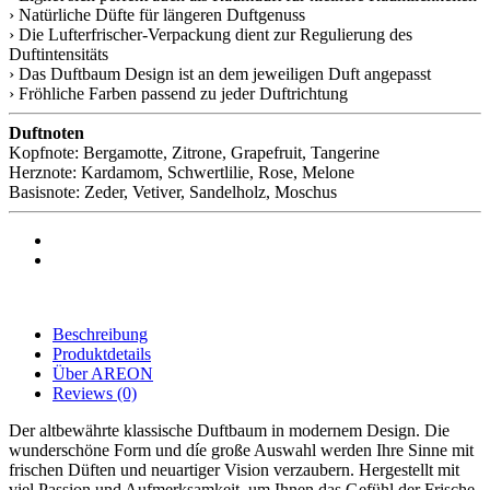
› Natürliche Düfte für längeren Duftgenuss
› Die Lufterfrischer-Verpackung dient zur Regulierung des
Duftintensitäts
› Das Duftbaum Design ist an dem jeweiligen Duft angepasst
› Fröhliche Farben passend zu jeder Duftrichtung
Duftnoten
Kopfnote: Bergamotte, Zitrone, Grapefruit, Tangerine
Herznote: Kardamom, Schwertlilie, Rose, Melone
Basisnote: Zeder, Vetiver, Sandelholz, Moschus
Beschreibung
Produktdetails
Über AREON
Reviews
(0)
Der altbewährte klassische Duftbaum in modernem Design. Die
wunderschöne Form und díe große Auswahl werden Ihre Sinne mit
frischen Düften und neuartiger Vision verzaubern. Hergestellt mit
viel Passion und Aufmerksamkeit, um Ihnen das Gefühl der Frische