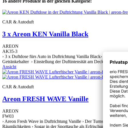
16 andere Produkte in der gleichen Kategorie:
CAR & Autoduft
3 x Areon KEN Vanilla Black
AREON
AK35-3
› 3 x Duftdose fürs Auto in Duftrichtung Vanilla Black› Keine bäume
Getränkehalter › Einstellung der Duftintensität am Deckel › Stylische
Ansicht
CAR & Autoduft
Areon FRESH WAVE Vanille
AREON
FW03
› Areon Fresh Wave in Duftrichtung Vanille › Der Turnschuh fürs Auto 
Räumlichkeiten › Sogar in der Sporttasche als Erfrischung seiner größ