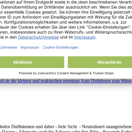
en Duftbäumen und daher - freie Sicht › Neutralisiert unangenehme Ge
s Design › Alternativ auch für Zuhause oder fürs Büro › Passende Farben 
nden Duftbäumen und daher - freie Sicht › Neutralisiert unangenehme 
s Design › Alternativ auch für Zuhause oder fürs Büro › Passende Farben 