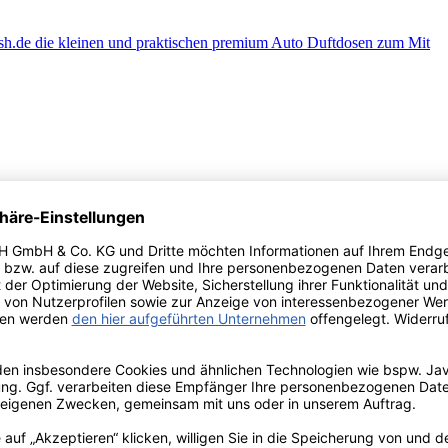
lnden Duftbäumen und daher - freie Sicht › Neutralisiert unangenehme
s Design › Alternativ auch für Zuhause oder fürs Büro › Passende Farben 
als Lufterfrischer › Mit langanhaltende und natürlichen Duften › trifft
eren Brüdern und Schwestern › Ob Einzeln oder auch als Paar duftet er b