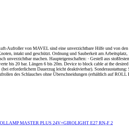
ller von MAVEL sind eine unverzichtbare Hilfe und von den Benutz
Knoten, intakt und geschützt. Ordnung und Sauberkeit am Arbeitsplatz, 
isch unverzichtbar machen. Haupteigenschaften: · Gestell aus stoßfest
 bis 20 bar. Längen 6 bis 20m. Device to block cable at the desired len
 (bei erforderlichem Dauerzug leicht deaktivierbar). Sonderaustatt
ollen des Schlauches ohne Überschneidungen (erhältlich auf R