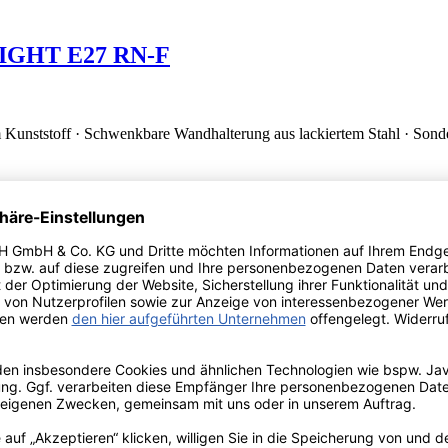
GHT E27 RN-F
em Kunststoff · Schwenkbare Wandhalterung aus lackiertem Stahl · Sond
 H05RN-F
em Kunststoff · Schwenkbare Wandhalterung aus lackiertem Stahl · Sond