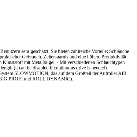
ern sehr geschätzt. Sie bieten zahlreiche Vorteile: Schläuche
praktischer Gebrauch, Zeitersparnis und eine höhere Produktivität
em Kunststoff mit Metallbügel. · Mit verschiedenen Schlauchtypen
gth (it can be disabled if continuous drive is needed). ·
ung: System SLOWMOTION, das auf dem Großteil der Aufroller AIR
OLL BIG PROFI und ROLL DYNAMIC).