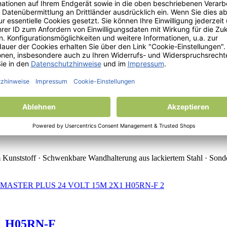
 H05VV-F
em Kunststoff · Schwenkbare Wandhalterung aus lackiertem Stahl · Sond
5-GS FRENCH VV-F
em Kunststoff · Schwenkbare Wandhalterung aus lackiertem Stahl · Sond
 H05RN-F