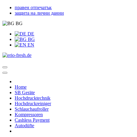
правен отпечатък
защита на лични данни
BG
DE
BG
EN
Home
SB Geräte
Hochdrucktechnik
Hochdruckreiniger
Schlauchaufroller
Kompressoren
Cashless Payment
Autodüfte