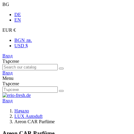
BG
DE
EN
EUR €
BGN лв.
USD $
Вход
Търсене
Вход
Menu
Търсене
Вход
Начало
LUX Autoduft
Areon CAR Parfüme
Areon CAR Parfüme