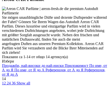
Sie mögen unaufdringliche Düfte und dezente Duftspender während
der Fahrt? Gönnen Sie Ihrem Wagen das Autoduft Areon CAR
Parfüm. Dieses luxuriöse und einzigartige Parfüm wird in vielen
verschiedenen Duftrichtungen angeboten, wobei jede Duftrichtung
mit größter Sorgfalt ausgesucht wurde. Neben den frischen und
natürlichen Duftauswahl, finden Sie auch die meist
angefragten Duften aus unseren Premium Kollektion. Areon CAR
Parfüm wird Sie verzaubern und die Blicke Ihrer Mitreisenden auf
sich ziehen!
Показани са 1-14 от общо 14 артикул(а)
Избери
Продажби, най-високи до най-ниски
Приложимост
По име, от
А до Я
По име, от Я до А
Референция, от А до Я
Референция,
от Я до А
14
12
24
36
Show all