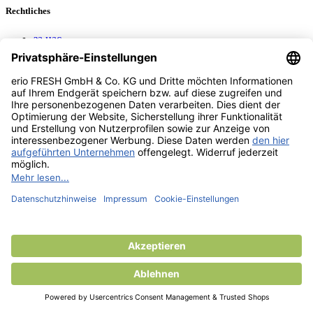
Rechtliches
за нас
общи условия
правен отпечатък
защита на лични данни
Kundenservice
Контакти
Магазини
Produktbereich
CAR WASH
Mavel reels
AEROTEC Compressors
Nayax Cashless
Contact us
erio FRESH GmbH & Co. KG