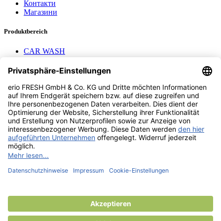
Контакти
Магазини
Produktbereich
CAR WASH
Mavel reels
AEROTEC Compressors
Nayax Cashless
Contact us
erio FRESH GmbH & Co. KG
Stader Landstr. 7
28719 Bremen
+49 (0) 421 169 817 80
info @ erio-fresh.de
© 2013 -
2026
erio FRESH GmbH & Co. KG