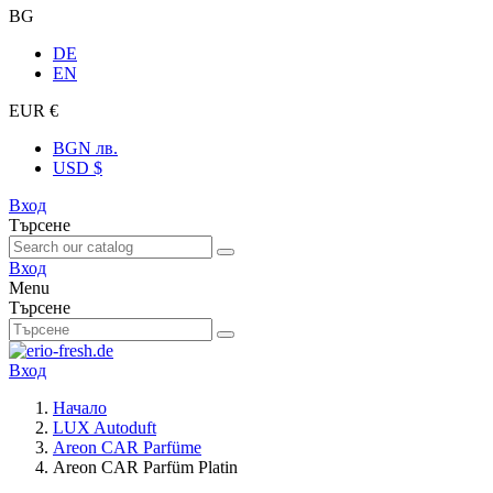
BG
DE
EN
EUR €
BGN лв.
USD $
Вход
Търсене
Вход
Menu
Търсене
Вход
Начало
LUX Autoduft
Areon CAR Parfüme
Areon CAR Parfüm Platin