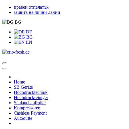
правен отпечатък
защита на лични данни
BG
DE
BG
EN
Home
SB Geräte
Hochdrucktechnik
Hochdruckreiniger
Schlauchaufroller
Kompressoren
Cashless Payment
Autodüfte