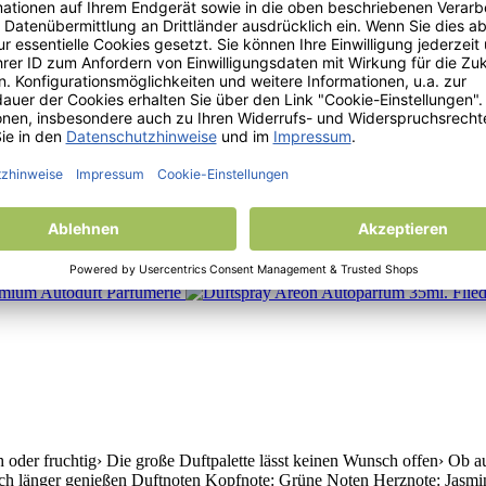
 oder fruchtig› Die große Duftpalette lässt keinen Wunsch offen› Ob auf
ch länger genießen Duftnoten Kopfnote: Fresh, Orange, Zitrone, Grüne
ch oder fruchtig› Die große Duftpalette lässt keinen Wunsch offen› Ob 
ch länger genießen Duftnoten Kopfnote: Erdbeere, Fresh Herznote: Him
 oder fruchtig› Die große Duftpalette lässt keinen Wunsch offen› Ob auf 
ch länger genießen Duftnoten Kopfnote: Grüne Noten Herznote: Jasmin