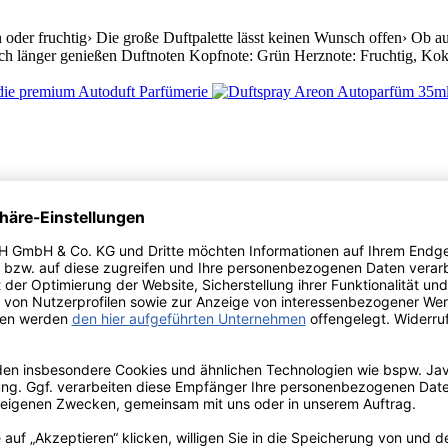
der fruchtig› Die große Duftpalette lässt keinen Wunsch offen› Ob auf d
ch länger genießen Duftnoten Kopfnote: Grün Herznote: Fruchtig, Kok
risch oder fruchtig› Die große Duftpalette lässt keinen Wunsch offen› O
en noch länger genießen Duftnoten Kopfnote: Apfel, Karamel Herznote: