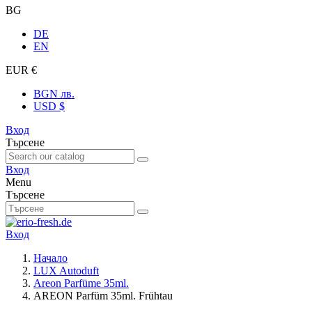
BG
DE
EN
EUR €
BGN лв.
USD $
Вход
Търсене
Вход
Menu
Търсене
Вход
Начало
LUX Autoduft
Areon Parfüme 35ml.
AREON Parfüm 35ml. Frühtau