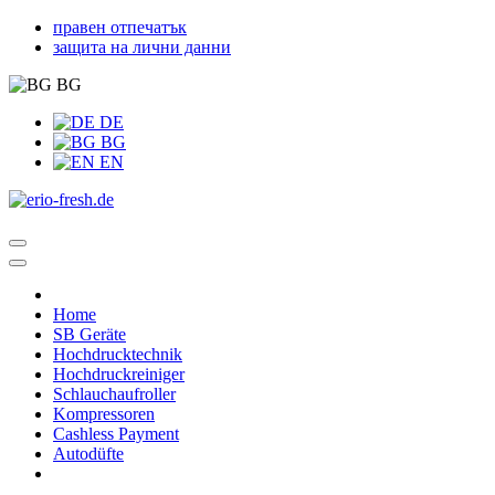
правен отпечатък
защита на лични данни
BG
DE
BG
EN
Home
SB Geräte
Hochdrucktechnik
Hochdruckreiniger
Schlauchaufroller
Kompressoren
Cashless Payment
Autodüfte