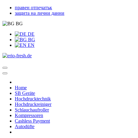
правен отпечатък
защита на лични данни
BG
DE
BG
EN
Home
SB Geräte
Hochdrucktechnik
Hochdruckreiniger
Schlauchaufroller
Kompressoren
Cashless Payment
Autodüfte