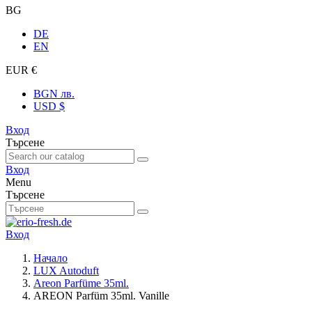
BG
DE
EN
EUR €
BGN лв.
USD $
Вход
Търсене
Вход
Menu
Търсене
Вход
Начало
LUX Autoduft
Areon Parfüme 35ml.
AREON Parfüm 35ml. Vanille