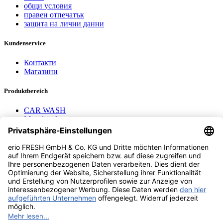
общи условия
правен отпечатък
защита на лични данни
Kundenservice
Контакти
Магазини
Produktbereich
CAR WASH
Mavel reels
AEROTEC Compressors
Nayax Cashless
Contact us
erio FRESH GmbH & Co. KG
Stader Landstr. 7
28719 Bremen
+49 (0) 421 169 817 80