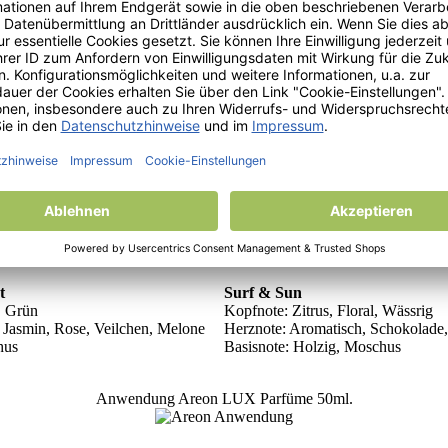
elholzgewächse, Moschus
Basisnote: Patchouli, Sandalbaum
BLACK
ne, Thymian, Kardamom
Kopfnote: Bergamot, Grapefruit, Pf
, Lavendel, Zypresse
Herznote: Geranie, Patchouli, Zed
rnholz, Sandalbaum, Moschus,
Basisnote: Vetiver, Sandalzbaum, 
Melone
yptus, Wermut, Kiefern
Kopfnote: Melone, Johannisbeere
el, Apfel, Pfirsich
Herznote: Pfirsich, Veilchen
uli, Vanille
Basisnote: Pralinen, Vanille
t
Surf & Sun
, Grün
Kopfnote: Zitrus, Floral, Wässrig
, Jasmin, Rose, Veilchen, Melone
Herznote: Aromatisch, Schokolade,
hus
Basisnote: Holzig, Moschus
Anwendung Areon LUX Parfüme 50ml.