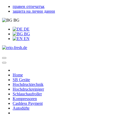
правен отпечатък
защита на лични данни
BG
DE
BG
EN
Home
SB Geräte
Hochdrucktechnik
Hochdruckreiniger
Schlauchaufroller
Kompressoren
Cashless Payment
Autodüfte