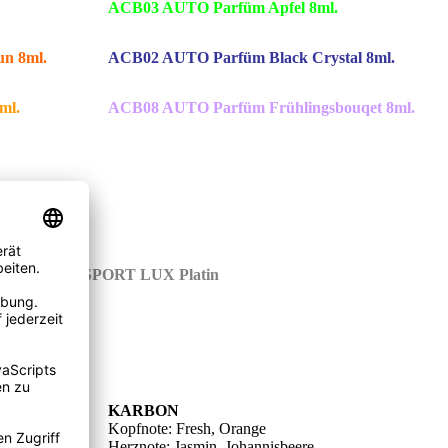
ACB03 AUTO Parfüm Apfel 8ml.
n 8ml.
ACB02 AUTO Parfüm Black Crystal 8ml.
ml.
ACB08 AUTO Parfüm Frühlingsbouqet 8ml.
SL03 Areon SPORT LUX Platin
KARBON
 Grüne
Kopfnote: Fresh, Orange
sia
Herznote: Jasmin, Johannisbeere