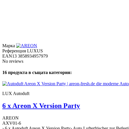
Марка
Референция
LUXUS
EAN13
3858934957979
No reviews
16 продукта в същата категория:
LUX Autoduft
6 x Areon X Version Party
AREON
AXV01-6
› 6 x Autoduft Areon X Version Party› Auto Lufterfrischer zur Befes