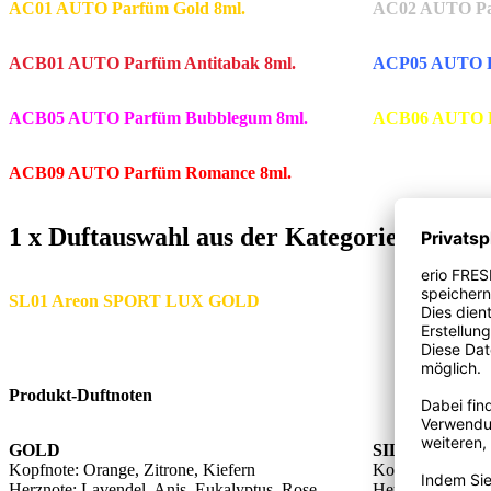
AC01 AUTO Parfüm Gold 8ml.
AC02 AUTO Par
ACB01 AUTO Parfüm Antitabak 8ml.
ACP05 AUTO Pa
ACB05 AUTO Parfüm Bubblegum 8ml.
ACB06 AUTO Pa
ACB09 AUTO Parfüm Romance 8ml.
1 x Duftauswahl aus der Kategorie Areo
SL01 Areon SPORT LUX GOLD
Produkt-Duftnoten
GOLD
SILBER
Kopfnote: Orange, Zitrone, Kiefern
Kopfnote: Zitrus
Herznote: Lavendel, Anis, Eukalyptus, Rose
Herznote: Würzk