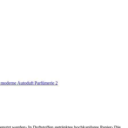
nutzt werden› In Duftstoffen getränktes hochkapilares Papier› Die