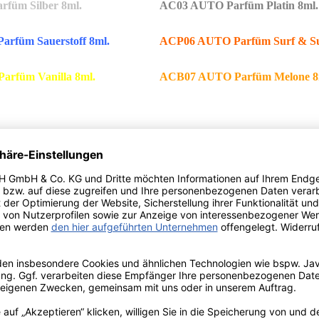
füm Silber 8ml.
AC03 AUTO Parfüm Platin 8ml.
rfüm Sauerstoff 8ml.
ACP06 AUTO Parfüm Surf & Su
rfüm Vanilla 8ml.
ACB07 AUTO Parfüm Melone 8
n SPORT LUX
SL02 Areon SPORT LUX SILBER
PLATIN
pflanze, Bergamotte, Zitrone
Kopfnote: Fresh, Orange, Zitrone,
räuter, Kardamom, Lavendel
Herznote: Veilchen, Jasmin, Artemi