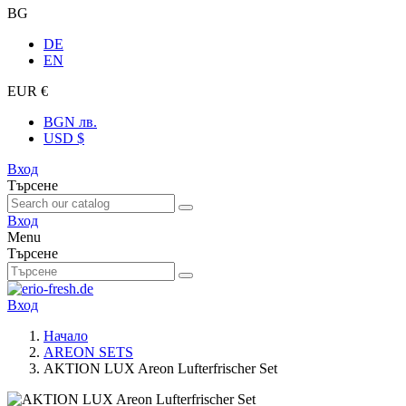
BG
DE
EN
EUR €
BGN лв.
USD $
Вход
Търсене
Вход
Menu
Търсене
Вход
Начало
AREON SETS
AKTION LUX Areon Lufterfrischer Set