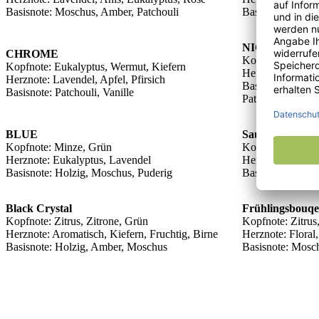
Basisnote: Moschus, Amber, Patchouli
Basisnote: Sand
NICKEL
CHROME
Kopfnote: Zitro
Kopfnote: Eukalyptus, Wermut, Kiefern
Herznote: Salbei
Herznote: Lavendel, Apfel, Pfirsich
Basisnote: Zede
Basisnote: Patchouli, Vanille
Patchouli
BLUE
Sauerstoff
Kopfnote: Minze, Grün
Kopfnote: Eukal
Herznote: Eukalyptus, Lavendel
Herznote: Lavend
Basisnote: Holzig, Moschus, Puderig
Basisnote: Patcho
Black Crystal
Frühlingsbouqe
Kopfnote: Zitrus, Zitrone, Grün
Kopfnote: Zitrus
Herznote: Aromatisch, Kiefern, Fruchtig, Birne
Herznote: Floral
Basisnote: Holzig, Amber, Moschus
Basisnote: Mosc