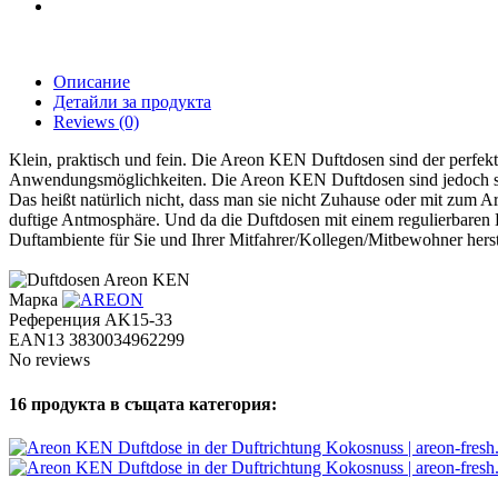
Описание
Детайли за продукта
Reviews
(0)
Klein, praktisch und fein. Die Areon KEN Duftdosen sind der perfekte
Anwendungsmöglichkeiten. Die Areon KEN Duftdosen sind jedoch spezi
Das heißt natürlich nicht, dass man sie nicht Zuhause oder mit zum 
duftige Antmosphäre. Und da die Duftdosen mit einem regulierbaren Deck
Duftambiente für Sie und Ihrer Mitfahrer/Kollegen/Mitbewohner hers
Марка
Референция
AK15-33
EAN13
3830034962299
No reviews
16 продукта в същата категория: