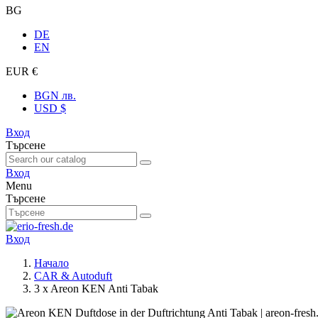
BG
DE
EN
EUR €
BGN лв.
USD $
Вход
Търсене
Вход
Menu
Търсене
Вход
Начало
CAR & Autoduft
3 x Areon KEN Anti Tabak