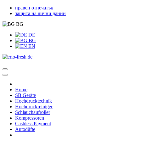
правен отпечатък
защита на лични данни
BG
DE
BG
EN
Home
SB Geräte
Hochdrucktechnik
Hochdruckreiniger
Schlauchaufroller
Kompressoren
Cashless Payment
Autodüfte