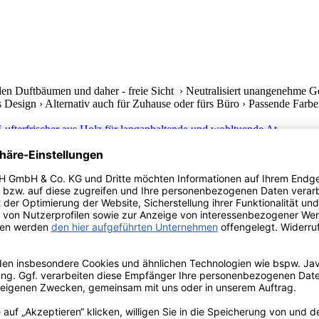
en Duftbäumen und daher - freie Sicht › Neutralisiert unangenehme Ge
s Design › Alternativ auch für Zuhause oder fürs Büro › Passende Farben 
 auch für kleine Räumlichkeiten, › Parfümflüssigkeit in Glasfläschchen,
› langanhaltende kleine Duftbomben in einem Riesenauswahl, › Einzigar