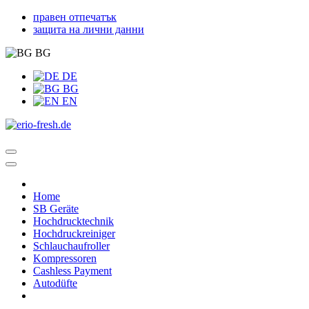
правен отпечатък
защита на лични данни
BG
DE
BG
EN
Home
SB Geräte
Hochdrucktechnik
Hochdruckreiniger
Schlauchaufroller
Kompressoren
Cashless Payment
Autodüfte