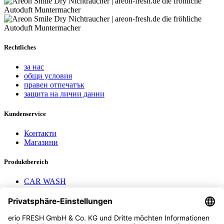
Rechtliches
за нас
общи условия
правен отпечатък
защита на лични данни
Kundenservice
Контакти
Магазини
Produktbereich
CAR WASH
Mavel reels
AEROTEC Compressors
Nayax Cashless