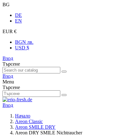
BG
DE
EN
EUR €
BGN лв.
USD $
Вход
Търсене
Вход
Menu
Търсене
Вход
Начало
Areon Classic
Areon SMILE DRY
Areon DRY SMILE Nichtraucher