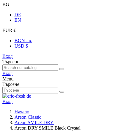
BG
DE
EN
EUR €
BGN лв.
USD $
Вход
Търсене
Вход
Menu
Търсене
Вход
Начало
Areon Classic
Areon SMILE DRY
Areon DRY SMILE Black Crystal