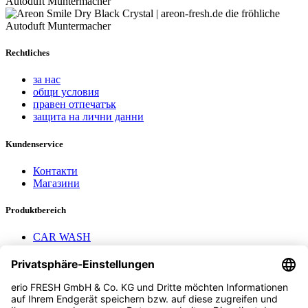
Rechtliches
за нас
общи условия
правен отпечатък
защита на лични данни
Kundenservice
Контакти
Магазини
Produktbereich
CAR WASH
Mavel reels
AEROTEC Compressors
Nayax Cashless