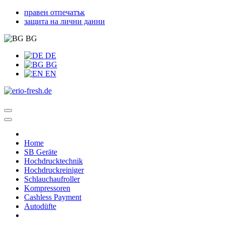
правен отпечатък
защита на лични данни
BG
DE
BG
EN
Home
SB Geräte
Hochdrucktechnik
Hochdruckreiniger
Schlauchaufroller
Kompressoren
Cashless Payment
Autodüfte