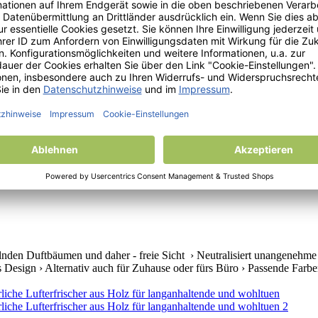
auch für kleine Räumlichkeiten, › Parfümflüssigkeit in Glasfläschchen, 
nganhaltende kleine Duftbomben in einem Riesenauswahl, › Einzigartige
lnden Duftbäumen und daher - freie Sicht › Neutralisiert unangenehme
s Design › Alternativ auch für Zuhause oder fürs Büro › Passende Farben 