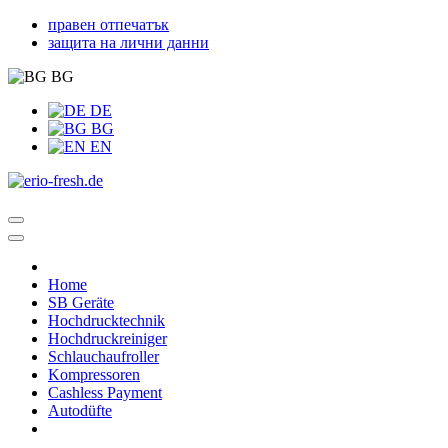
правен отпечатък
защита на лични данни
BG
DE
BG
EN
Home
SB Geräte
Hochdrucktechnik
Hochdruckreiniger
Schlauchaufroller
Kompressoren
Cashless Payment
Autodüfte