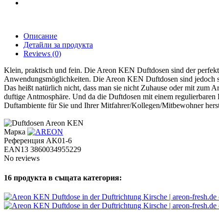
Описание
Детайли за продукта
Reviews
(0)
Klein, praktisch und fein. Die Areon KEN Duftdosen sind der perfekte
Anwendungsmöglichkeiten. Die Areon KEN Duftdosen sind jedoch spezi
Das heißt natürlich nicht, dass man sie nicht Zuhause oder mit zum 
duftige Antmosphäre. Und da die Duftdosen mit einem regulierbaren Deck
Duftambiente für Sie und Ihrer Mitfahrer/Kollegen/Mitbewohner hers
Марка
Референция
AK01-6
EAN13
3860034955229
No reviews
16 продукта в същата категория: