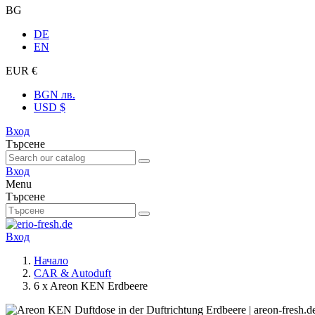
BG
DE
EN
EUR €
BGN лв.
USD $
Вход
Търсене
Вход
Menu
Търсене
Вход
Начало
CAR & Autoduft
6 x Areon KEN Erdbeere