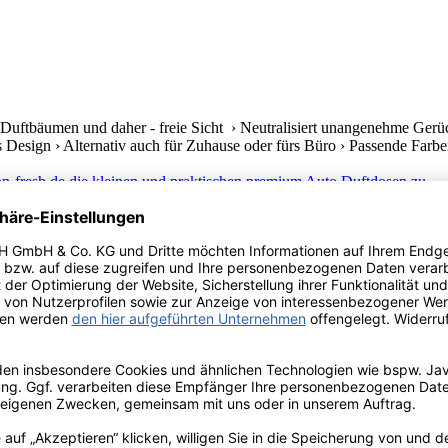
Duftbäumen und daher - freie Sicht › Neutralisiert unangenehme Gerüc
s Design › Alternativ auch für Zuhause oder fürs Büro › Passende Farben 
elnden Duftbäumen und daher - freie Sicht › Neutralisiert unangenehm
s Design › Alternativ auch für Zuhause oder fürs Büro › Passende Farben 