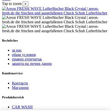
Tap to zoom
×
Rechtliches
за нас
общи условия
правен отпечатък
защита на лични данни
Kundenservice
Контакти
Магазини
Produktbereich
CAR WASH