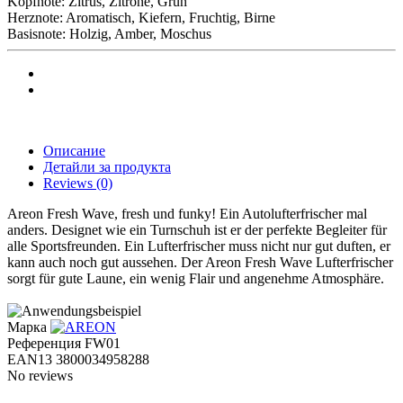
Kopfnote: Zitrus, Zitrone, Grün
Herznote: Aromatisch, Kiefern, Fruchtig, Birne
Basisnote: Holzig, Amber, Moschus
Описание
Детайли за продукта
Reviews
(0)
Areon Fresh Wave, fresh und funky! Ein Autolufterfrischer mal
anders. Designet wie ein Turnschuh ist er der perfekte Begleiter für
alle Sportsfreunden. Ein Lufterfrischer muss nicht nur gut duften, er
kann auch noch gut aussehen. Der Areon Fresh Wave Lufterfrischer
sorgt für gute Laune, ein wenig Flair und angenehme Atmosphäre.
Марка
Референция
FW01
EAN13
3800034958288
No reviews