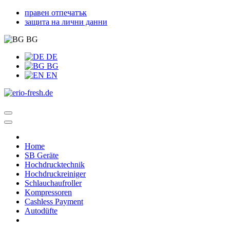
правен отпечатък
защита на лични данни
BG
DE
BG
EN
Home
SB Geräte
Hochdrucktechnik
Hochdruckreiniger
Schlauchaufroller
Kompressoren
Cashless Payment
Autodüfte