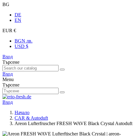
BG
DE
EN
EUR €
BGN лв.
USD $
Вход
Търсене
Вход
Menu
Търсене
Вход
Начало
CAR & Autoduft
Areon Lufterfruscher FRESH WAVE Black Crystal Autoduft