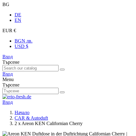
BG
DE
EN
EUR €
BGN лв.
USD $
Вход
Търсене
Вход
Menu
Търсене
Вход
Начало
CAR & Autoduft
2 x Areon KEN Californian Cherry