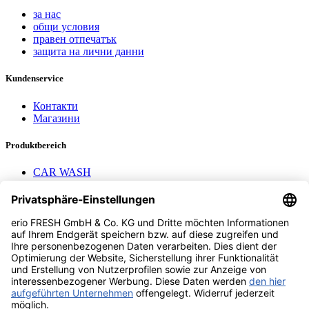
за нас
общи условия
правен отпечатък
защита на лични данни
Kundenservice
Контакти
Магазини
Produktbereich
CAR WASH
Mavel reels
AEROTEC Compressors
Nayax Cashless
Contact us
erio FRESH GmbH & Co. KG
Stader Landstr. 7
28719 Bremen