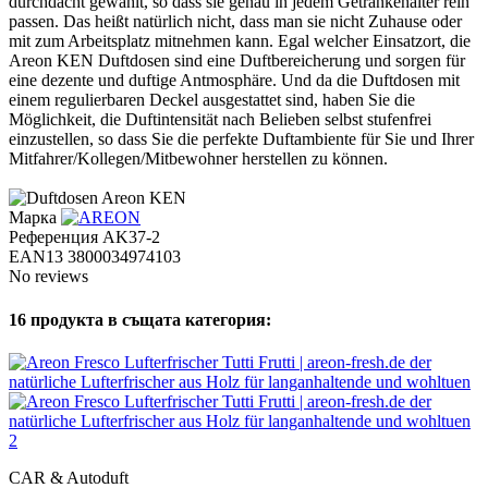
durchdacht gewählt, so dass sie genau in jedem Getränkehalter rein
passen. Das heißt natürlich nicht, dass man sie nicht Zuhause oder
mit zum Arbeitsplatz mitnehmen kann. Egal welcher Einsatzort, die
Areon KEN Duftdosen sind eine Duftbereicherung und sorgen für
eine dezente und duftige Antmosphäre. Und da die Duftdosen mit
einem regulierbaren Deckel ausgestattet sind, haben Sie die
Möglichkeit, die Duftintensität nach Belieben selbst stufenfrei
einzustellen, so dass Sie die perfekte Duftambiente für Sie und Ihrer
Mitfahrer/Kollegen/Mitbewohner herstellen zu können.
Марка
Референция
AK37-2
EAN13
3800034974103
No reviews
16 продукта в същата категория:
CAR & Autoduft