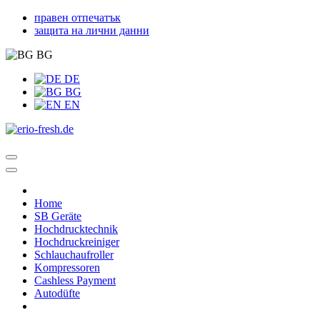
правен отпечатък
защита на лични данни
BG
DE
BG
EN
Home
SB Geräte
Hochdrucktechnik
Hochdruckreiniger
Schlauchaufroller
Kompressoren
Cashless Payment
Autodüfte