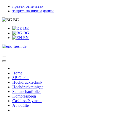
правен отпечатък
защита на лични данни
BG
DE
BG
EN
Home
SB Geräte
Hochdrucktechnik
Hochdruckreiniger
Schlauchaufroller
Kompressoren
Cashless Payment
Autodüfte