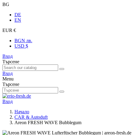
BG
DE
EN
EUR €
BGN лв.
USD $
Вход
Търсене
Вход
Menu
Търсене
Вход
Начало
CAR & Autoduft
Areon FRESH WAVE Bubblegum