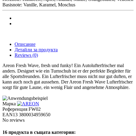
Basisnote: Vanille, Karamel, Moschus
Описание
Детайли за продукта
Reviews
(0)
Areon Fresh Wave, fresh und funky! Ein Autolufterfrischer mal
anders. Designet wie ein Turnschuh ist er der perfekte Begleiter für
alle Sportsfreunden. Ein Lufterfrischer muss nicht nur gut duften, er
kann auch noch gut aussehen. Der Areon Fresh Wave Lufterfrischer
sorgt für gute Laune, ein wenig Flair und angenehme Atmosphäre.
Марка
Референция
FW02
EAN13
3800034959650
No reviews
16 продукта в същата категория: