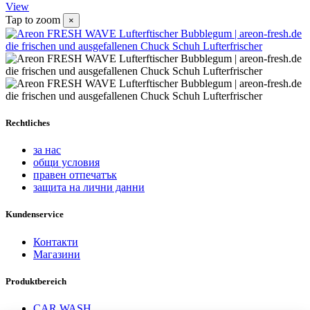
View
Tap to zoom
×
Rechtliches
за нас
общи условия
правен отпечатък
защита на лични данни
Kundenservice
Контакти
Магазини
Produktbereich
CAR WASH