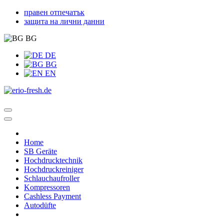
правен отпечатък
защита на лични данни
BG
DE
BG
EN
Home
SB Geräte
Hochdrucktechnik
Hochdruckreiniger
Schlauchaufroller
Kompressoren
Cashless Payment
Autodüfte