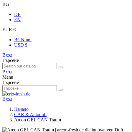
BG
DE
EN
EUR €
BGN лв.
USD $
Вход
Търсене
Вход
Menu
Търсене
Вход
Начало
CAR & Autoduft
Areon GEL CAN Traum