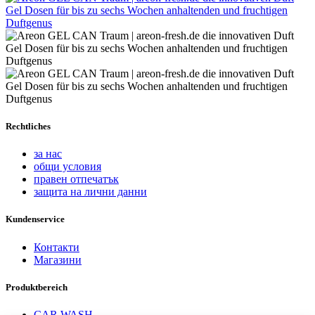
Rechtliches
за нас
общи условия
правен отпечатък
защита на лични данни
Kundenservice
Контакти
Магазини
Produktbereich
CAR WASH