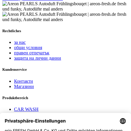
Rechtliches
за нас
общи условия
правен отпечатък
защита на лични данни
Kundenservice
Контакти
Магазини
Produktbereich
CAR WASH
Mavel reels
AEROTEC Compressors
Nayax Cashless