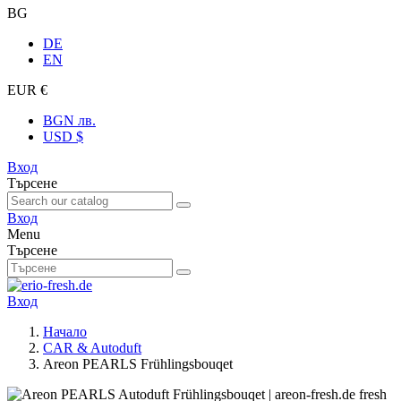
BG
DE
EN
EUR €
BGN лв.
USD $
Вход
Търсене
Вход
Menu
Търсене
Вход
Начало
CAR & Autoduft
Areon PEARLS Frühlingsbouqet