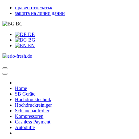
правен отпечатък
защита на лични данни
BG
DE
BG
EN
Home
SB Geräte
Hochdrucktechnik
Hochdruckreiniger
Schlauchaufroller
Kompressoren
Cashless Payment
Autodüfte