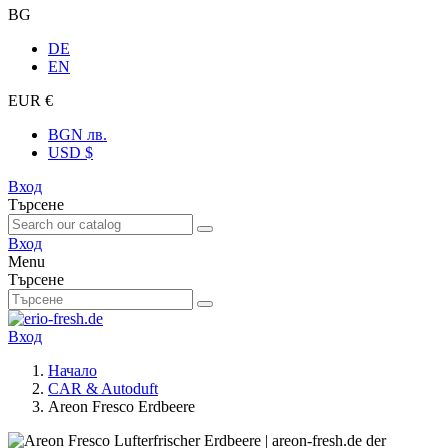
BG
DE
EN
EUR €
BGN лв.
USD $
Вход
Търсене
Вход
Menu
Търсене
Вход
Начало
CAR & Autoduft
Areon Fresco Erdbeere