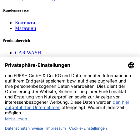
Kundenservice
Контакти
Магазини
Produktbereich
CAR WASH
Mavel reels
AEROTEC Compressors
Nayax Cashless
Contact us
erio FRESH GmbH & Co. KG
Stader Landstr. 7
28719 Bremen
+49 (0) 421 169 817 80
info @ erio-fresh.de