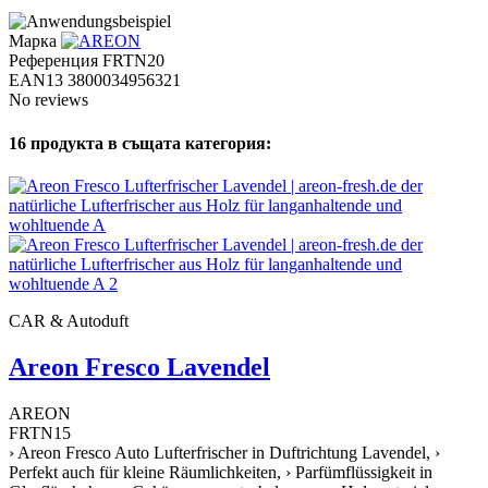
Марка
Референция
FRTN20
EAN13
3800034956321
No reviews
16 продукта в същата категория:
CAR & Autoduft
Areon Fresco Lavendel
AREON
FRTN15
› Areon Fresco Auto Lufterfrischer in Duftrichtung Lavendel, ›
Perfekt auch für kleine Räumlichkeiten, › Parfümflüssigkeit in