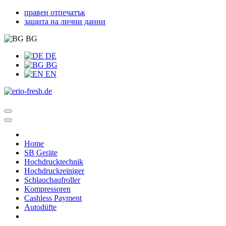
правен отпечатък
защита на лични данни
BG
DE
BG
EN
Home
SB Geräte
Hochdrucktechnik
Hochdruckreiniger
Schlauchaufroller
Kompressoren
Cashless Payment
Autodüfte