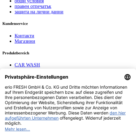
общи условия
правен отпечатък
защита на лични данни
Kundenservice
Контакти
Магазини
Produktbereich
CAR WASH
Mavel reels
AEROTEC Compressors
Nayax Cashless
Contact us
erio FRESH GmbH & Co. KG
Stader Landstr. 7
28719 Bremen
+49 (0) 421 169 817 80