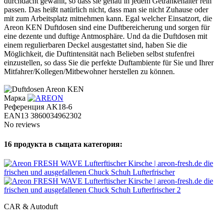
durchdacht gewählt, so dass sie genau in jedem Getränkehalter rein
passen. Das heißt natürlich nicht, dass man sie nicht Zuhause oder
mit zum Arbeitsplatz mitnehmen kann. Egal welcher Einsatzort, die
Areon KEN Duftdosen sind eine Duftbereicherung und sorgen für
eine dezente und duftige Antmosphäre. Und da die Duftdosen mit
einem regulierbaren Deckel ausgestattet sind, haben Sie die
Möglichkeit, die Duftintensität nach Belieben selbst stufenfrei
einzustellen, so dass Sie die perfekte Duftambiente für Sie und Ihrer
Mitfahrer/Kollegen/Mitbewohner herstellen zu können.
Марка
Референция
AK18-6
EAN13
3860034962302
No reviews
16 продукта в същата категория:
CAR & Autoduft