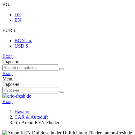
BG
DE
EN
EUR €
BGN лв.
USD $
Вход
Търсене
Вход
Menu
Търсене
Вход
Начало
CAR & Autoduft
6 x Areon KEN Flieder