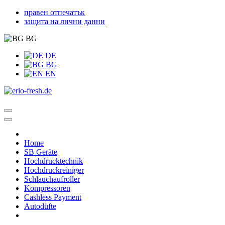
правен отпечатък
защита на лични данни
BG
DE
BG
EN
Home
SB Geräte
Hochdrucktechnik
Hochdruckreiniger
Schlauchaufroller
Kompressoren
Cashless Payment
Autodüfte