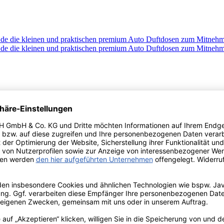
en Duftbäumen und daher - freie Sicht › Neutralisiert unangenehme Ge
s Design › Alternativ auch für Zuhause oder fürs Büro › Passende Farben 