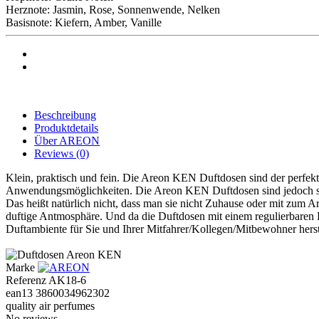
Herznote: Jasmin, Rose, Sonnenwende, Nelken
Basisnote: Kiefern, Amber, Vanille
Beschreibung
Produktdetails
Über AREON
Reviews
(0)
Klein, praktisch und fein. Die Areon KEN Duftdosen sind der perfekte
Anwendungsmöglichkeiten. Die Areon KEN Duftdosen sind jedoch spezi
Das heißt natürlich nicht, dass man sie nicht Zuhause oder mit zum 
duftige Antmosphäre. Und da die Duftdosen mit einem regulierbaren Deck
Duftambiente für Sie und Ihrer Mitfahrer/Kollegen/Mitbewohner hers
Marke
Referenz
AK18-6
ean13
3860034962302
quality air perfumes
No reviews