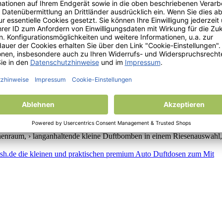
 Duftbäumen und daher - freie Sicht › Neutralisiert unangenehme Gerü
ochen lang anhaltender Duftbegleiter › Alternativ auch für Zuhause od
ekt auch für kleine Räumlichkeiten, › Parfümflüssigkeit in Glasfläschc
nnenraum, › langanhaltende kleine Duftbomben in einem Riesenauswahl, ›