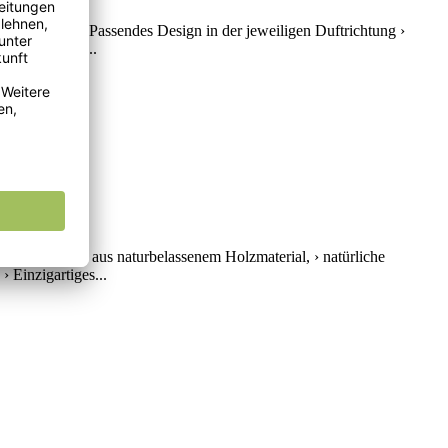
che im Auto › Passendes Design in der jeweiligen Duftrichtung ›
er fürs Büro...
hen, › Gehäuse aus naturbelassenem Holzmaterial, › natürliche
 Einzigartiges...