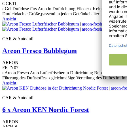
GCK11
› Gel Duftdose fürs Auto in Duftrichtung Flieder › Keine bäumelnden
Durdchdachte Größe,passend in jedem Getränkehalter › Bis zu sechs W
Ansicht
CAR & Autoduft
Areon Fresco Bubblegum
AREON
FRTN07
› Areon Fresco Auto Lufterfrischer in Duftrichtung Bubblegum, › Perf
Filterung des Duftstoffes, › gleichmäßige Verteilung des Duftes im I
Ansicht
CAR & Autoduft
6 x Areon KEN Nordic Forest
AREON
AK36-6