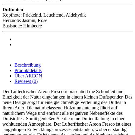
Duftnoten
Kopfnote: Prickelnd, Leuchtend, Aldehydik
Herznote: Jasmin, Rose
Basisnote: Himbeere
Beschreibung
Produktdetails
Über AREON
Reviews
(0)
Der Lufterfrischer Areon Fresco repräsentiert die Schönheit und
Einzigkeit der Natur eingefangen in einem kleinen Duftspender. Das
neue Design sorgt für eine gleichmäßige Verteilung des Duftes in
Ihrem Auto. Die naturbelassene Holzummantelung filtert auf
natürlichem Wege und entfernt alle negativen Nebeneffekte des
Duftstoffes. Somit genießen Sie die reine Duftentfaltung in einer
wohltuenden Atmosphäre. Der Lufterfrischer Areon Fresco ist eines
langjährigen Entwicklungsprozesses entstanden, wobei er ständig
verbessert wurde. Er ist gegen Auslaufen und Aufdrehen gesichert.