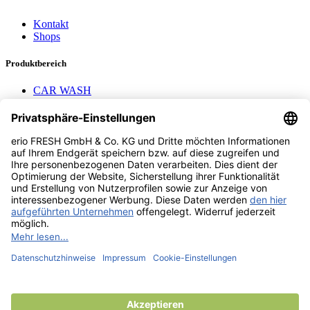
Kontakt
Shops
Produktbereich
CAR WASH
Mavel Aufroller
AEROTEC
Nayax Cashless
Pay with Me
Contact us
erio FRESH GmbH & Co. KG
Stader Landstr. 7
28719 Bremen
+49 (0) 421 169 817 80
info @ erio-fresh.de