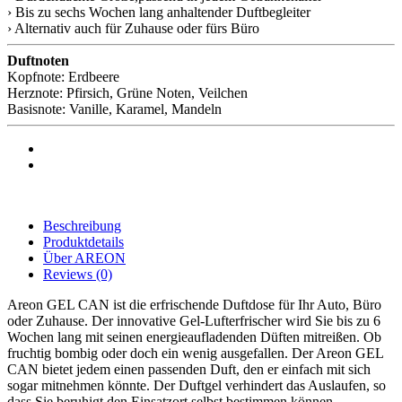
› Bis zu sechs Wochen lang anhaltender Duftbegleiter
› Alternativ auch für Zuhause oder fürs Büro
Duftnoten
Kopfnote: Erdbeere
Herznote: Pfirsich, Grüne Noten, Veilchen
Basisnote: Vanille, Karamel, Mandeln
Beschreibung
Produktdetails
Über AREON
Reviews
(0)
Areon GEL CAN ist die erfrischende Duftdose für Ihr Auto, Büro
oder Zuhause. Der innovative Gel-Lufterfrischer wird Sie bis zu 6
Wochen lang mit seinen energieaufladenden Düften mitreißen. Ob
fruchtig bombig oder doch ein wenig ausgefallen. Der Areon GEL
CAN bietet jedem einen passenden Duft, den er einfach mit sich
sogar mitnehmen könnte. Der Duftgel verhindert das Auslaufen, so
dass Sie beruhigt den Einsatzort selbst bestimmen können.