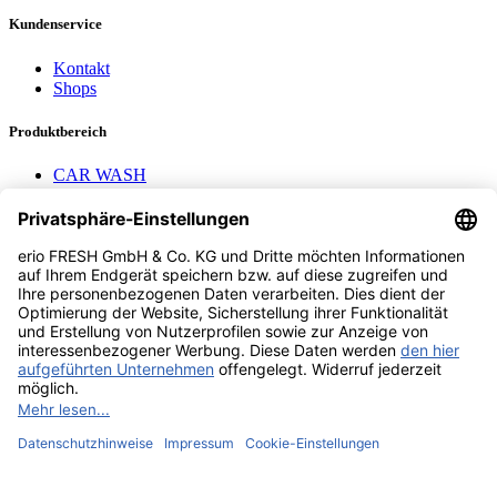
Kundenservice
Kontakt
Shops
Produktbereich
CAR WASH
Mavel Aufroller
AEROTEC
Nayax Cashless
Pay with Me
Contact us
erio FRESH GmbH & Co. KG
Stader Landstr. 7
28719 Bremen
+49 (0) 421 169 817 80
info @ erio-fresh.de