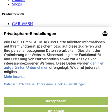
Shops
Produktbereich
CAR WASH
Mavel Aufroller
AEROTEC
Nayax Cashless
Pay with Me
Contact us
erio FRESH GmbH & Co. KG
Stader Landstr. 7
28719 Bremen
+49 (0) 421 169 817 80
info @ erio-fresh.de
© 2013 -
2026
erio FRESH GmbH & Co. KG