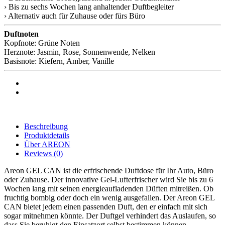
› Bis zu sechs Wochen lang anhaltender Duftbegleiter
› Alternativ auch für Zuhause oder fürs Büro
Duftnoten
Kopfnote: Grüne Noten
Herznote: Jasmin, Rose, Sonnenwende, Nelken
Basisnote: Kiefern, Amber, Vanille
Beschreibung
Produktdetails
Über AREON
Reviews
(0)
Areon GEL CAN ist die erfrischende Duftdose für Ihr Auto, Büro
oder Zuhause. Der innovative Gel-Lufterfrischer wird Sie bis zu 6
Wochen lang mit seinen energieaufladenden Düften mitreißen. Ob
fruchtig bombig oder doch ein wenig ausgefallen. Der Areon GEL
CAN bietet jedem einen passenden Duft, den er einfach mit sich
sogar mitnehmen könnte. Der Duftgel verhindert das Auslaufen, so
dass Sie beruhigt den Einsatzort selbst bestimmen können.