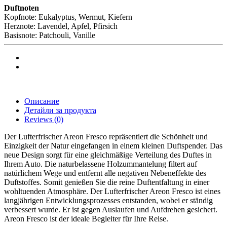
Duftnoten
Kopfnote: Eukalyptus, Wermut, Kiefern
Herznote: Lavendel, Apfel, Pfirsich
Basisnote: Patchouli, Vanille
Описание
Детайли за продукта
Reviews
(0)
Der Lufterfrischer Areon Fresco repräsentiert die Schönheit und
Einzigkeit der Natur eingefangen in einem kleinen Duftspender. Das
neue Design sorgt für eine gleichmäßige Verteilung des Duftes in
Ihrem Auto. Die naturbelassene Holzummantelung filtert auf
natürlichem Wege und entfernt alle negativen Nebeneffekte des
Duftstoffes. Somit genießen Sie die reine Duftentfaltung in einer
wohltuenden Atmosphäre. Der Lufterfrischer Areon Fresco ist eines
langjährigen Entwicklungsprozesses entstanden, wobei er ständig
verbessert wurde. Er ist gegen Auslaufen und Aufdrehen gesichert.
Areon Fresco ist der ideale Begleiter für Ihre Reise.