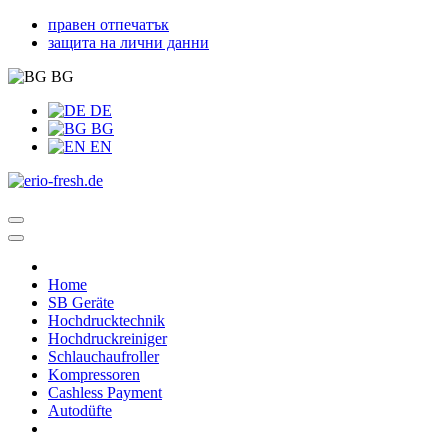
правен отпечатък
защита на лични данни
BG
DE
BG
EN
Home
SB Geräte
Hochdrucktechnik
Hochdruckreiniger
Schlauchaufroller
Kompressoren
Cashless Payment
Autodüfte