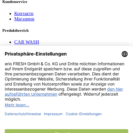
Kundenservice
Контакти
Магазини
Produktbereich
CAR WASH
Mavel reels
AEROTEC Compressors
Nayax Cashless
Contact us
erio FRESH GmbH & Co. KG
Stader Landstr. 7
28719 Bremen
+49 (0) 421 169 817 80
info @ erio-fresh.de