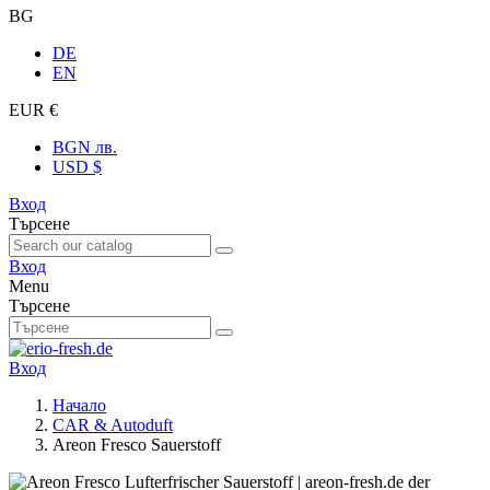
BG
DE
EN
EUR €
BGN лв.
USD $
Вход
Търсене
Вход
Menu
Търсене
Вход
Начало
CAR & Autoduft
Areon Fresco Sauerstoff