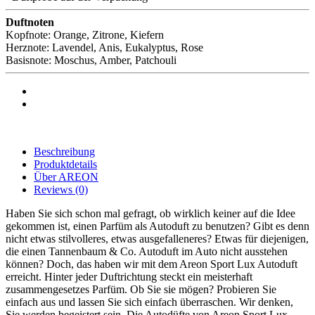
Duftnoten
Kopfnote: Orange, Zitrone, Kiefern
Herznote: Lavendel, Anis, Eukalyptus, Rose
Basisnote: Moschus, Amber, Patchouli
Beschreibung
Produktdetails
Über AREON
Reviews
(0)
Haben Sie sich schon mal gefragt, ob wirklich keiner auf die Idee
gekommen ist, einen Parfüm als Autoduft zu benutzen? Gibt es denn
nicht etwas stilvolleres, etwas ausgefalleneres? Etwas für diejenigen,
die einen Tannenbaum & Co. Autoduft im Auto nicht ausstehen
können? Doch, das haben wir mit dem Areon Sport Lux Autoduft
erreicht. Hinter jeder Duftrichtung steckt ein meisterhaft
zusammengesetzes Parfüm. Ob Sie sie mögen? Probieren Sie
einfach aus und lassen Sie sich einfach überraschen. Wir denken,
Sie werden begeistert sein. Die Autodüfte von Areon Sport Lux