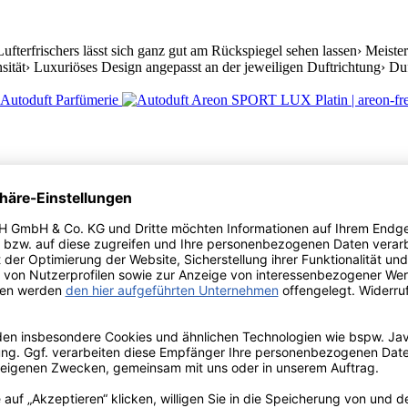
fterfrischers lässt sich ganz gut am Rückspiegel sehen lassen› Meist
ität› Luxuriöses Design angepasst an der jeweiligen Duftrichtung› Duft
ufterfrischers lässt sich ganz gut am Rückspiegel sehen lassen› Meist
ität› Luxuriöses Design angepasst an der jeweiligen Duftrichtung› Duft