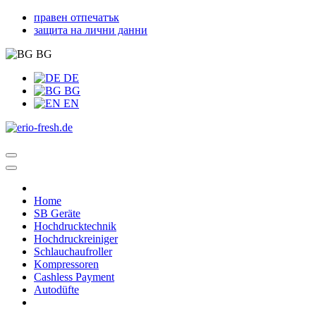
правен отпечатък
защита на лични данни
BG
DE
BG
EN
Home
SB Geräte
Hochdrucktechnik
Hochdruckreiniger
Schlauchaufroller
Kompressoren
Cashless Payment
Autodüfte