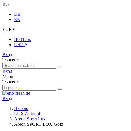
BG
DE
EN
EUR €
BGN лв.
USD $
Вход
Търсене
Вход
Menu
Търсене
Вход
Начало
LUX Autoduft
Areon Sport Lux
Areon SPORT LUX Gold