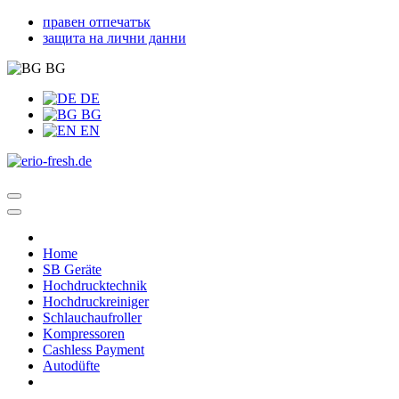
правен отпечатък
защита на лични данни
BG
DE
BG
EN
Home
SB Geräte
Hochdrucktechnik
Hochdruckreiniger
Schlauchaufroller
Kompressoren
Cashless Payment
Autodüfte