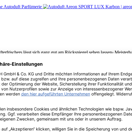
erfrischers lässt sich ganz gut am Rückspiegel sehen lassen› Meister
ität› Luxuriöses Design angepasst an der jeweiligen Duftrichtung› Du
Lufterfrischers lässt sich ganz gut am Rückspiegel sehen lassen› Meis
ität› Luxuriöses Design angepasst an der jeweiligen Duftrichtung› Duft