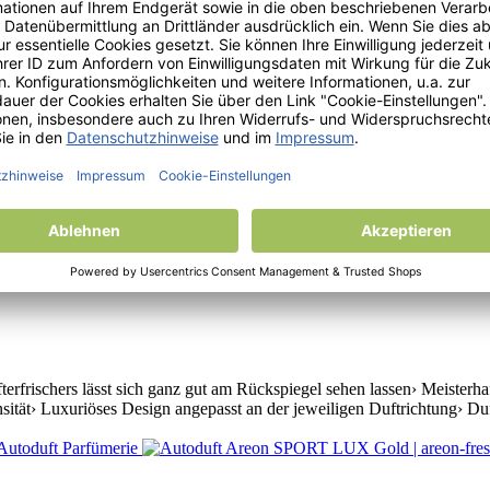
fterfrischers lässt sich ganz gut am Rückspiegel sehen lassen› Meist
ität› Luxuriöses Design angepasst an der jeweiligen Duftrichtung› Duft
rfrischers lässt sich ganz gut am Rückspiegel sehen lassen› Meisterh
ität› Luxuriöses Design angepasst an der jeweiligen Duftrichtung› Du