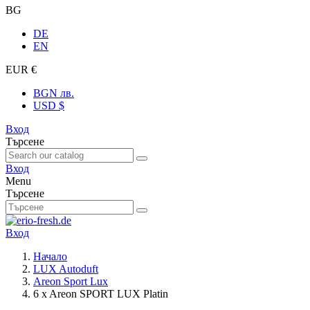
BG
DE
EN
EUR €
BGN лв.
USD $
Вход
Търсене
Вход
Menu
Търсене
Вход
Начало
LUX Autoduft
Areon Sport Lux
6 x Areon SPORT LUX Platin