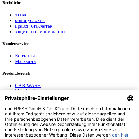
Rechtliches
за нас
общи условия
правен отпечатък
защита на лични данни
Kundenservice
Контакти
Магазини
Produktbereich
CAR WASH
Mavel reels
AEROTEC Compressors
Nayax Cashless
Contact us
erio FRESH GmbH & Co. KG
Stader Landstr. 7