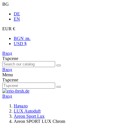
BG
DE
EN
EUR €
BGN лв.
USD $
Вход
Търсене
Вход
Menu
Търсене
Вход
Начало
LUX Autoduft
Areon Sport Lux
Areon SPORT LUX Chrom