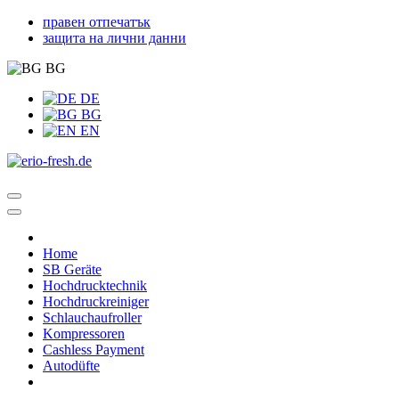
правен отпечатък
защита на лични данни
BG
DE
BG
EN
Home
SB Geräte
Hochdrucktechnik
Hochdruckreiniger
Schlauchaufroller
Kompressoren
Cashless Payment
Autodüfte