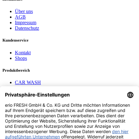
Über uns
AGB
Impressum
Datenschutz
Kundenservice
Kontakt
Shops
Produktbereich
CAR WASH
Mavel Aufroller
AEROTEC
Nayax Cashless
Pay with Me
Contact us
erio FRESH GmbH & Co. KG
Stader Landstr. 7