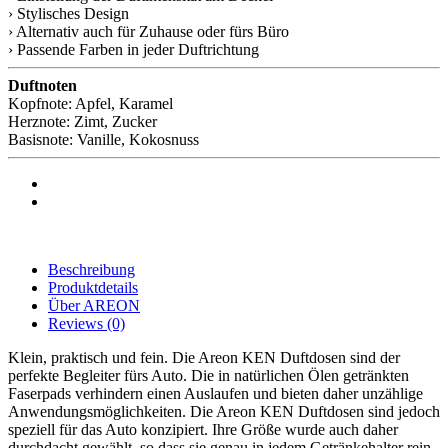
› Stylisches Design
› Alternativ auch für Zuhause oder fürs Büro
› Passende Farben in jeder Duftrichtung
Duftnoten
Kopfnote: Apfel, Karamel
Herznote: Zimt, Zucker
Basisnote: Vanille, Kokosnuss
Beschreibung
Produktdetails
Über AREON
Reviews
(0)
Klein, praktisch und fein. Die Areon KEN Duftdosen sind der
perfekte Begleiter fürs Auto. Die in natürlichen Ölen getränkten
Faserpads verhindern einen Auslaufen und bieten daher unzählige
Anwendungsmöglichkeiten. Die Areon KEN Duftdosen sind jedoch
speziell für das Auto konzipiert. Ihre Größe wurde auch daher
durchdacht gewählt, so dass sie genau in jedem Getränkehalter rein