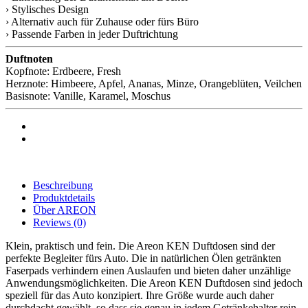
› Stylisches Design
› Alternativ auch für Zuhause oder fürs Büro
› Passende Farben in jeder Duftrichtung
Duftnoten
Kopfnote: Erdbeere, Fresh
Herznote: Himbeere, Apfel, Ananas, Minze, Orangeblüten, Veilchen
Basisnote: Vanille, Karamel, Moschus
Beschreibung
Produktdetails
Über AREON
Reviews
(0)
Klein, praktisch und fein. Die Areon KEN Duftdosen sind der
perfekte Begleiter fürs Auto. Die in natürlichen Ölen getränkten
Faserpads verhindern einen Auslaufen und bieten daher unzählige
Anwendungsmöglichkeiten. Die Areon KEN Duftdosen sind jedoch
speziell für das Auto konzipiert. Ihre Größe wurde auch daher
durchdacht gewählt, so dass sie genau in jedem Getränkehalter rein