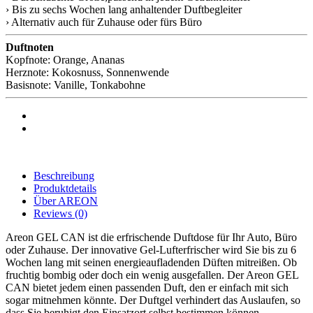
› Bis zu sechs Wochen lang anhaltender Duftbegleiter
› Alternativ auch für Zuhause oder fürs Büro
Duftnoten
Kopfnote: Orange, Ananas
Herznote: Kokosnuss, Sonnenwende
Basisnote: Vanille, Tonkabohne
Beschreibung
Produktdetails
Über AREON
Reviews
(0)
Areon GEL CAN ist die erfrischende Duftdose für Ihr Auto, Büro
oder Zuhause. Der innovative Gel-Lufterfrischer wird Sie bis zu 6
Wochen lang mit seinen energieaufladenden Düften mitreißen. Ob
fruchtig bombig oder doch ein wenig ausgefallen. Der Areon GEL
CAN bietet jedem einen passenden Duft, den er einfach mit sich
sogar mitnehmen könnte. Der Duftgel verhindert das Auslaufen, so
dass Sie beruhigt den Einsatzort selbst bestimmen können.