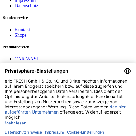
Impressum
Datenschutz
Kundenservice
Kontakt
Shops
Produktbereich
CAR WASH
Mavel Aufroller
AEROTEC
Nayax Cashless
Pay with Me
Contact us
erio FRESH GmbH & Co. KG
Stader Landstr. 7
28719 Bremen
+49 (0) 421 169 817 80