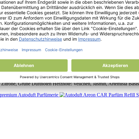
estigung am Rückspiegel im Auto› Kann auch für kleine Räumlichkeiten 
n der jeweiligen Duftrichtung angepasst› Sie können den Duft durch di
ul
r Auto› Echte Parfümflasche› Starke Wirkung gepaart mit Luxuriösem D
itrone, Grüne Duftnoten Herznote: Veilchen, Jasmin, Artemisia Basisno