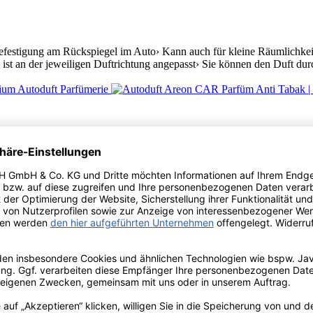
festigung am Rückspiegel im Auto› Kann auch für kleine Räumlichkeite
st an der jeweiligen Duftrichtung angepasst› Sie können den Duft durc
toduft fürs Auto zur Befestigung am Lüftungsgitter› Kein hängender D
isches Design des Autoduft Diffusers› Dezente exklusive Düfte Duftno