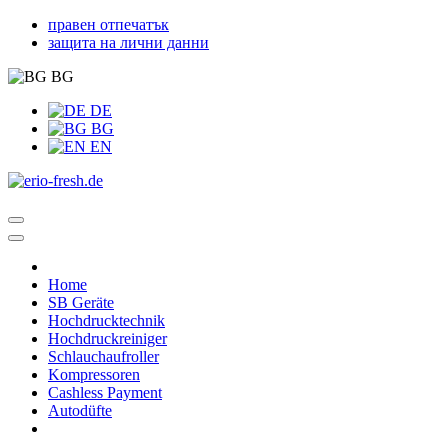
правен отпечатък
защита на лични данни
BG
DE
BG
EN
Home
SB Geräte
Hochdrucktechnik
Hochdruckreiniger
Schlauchaufroller
Kompressoren
Cashless Payment
Autodüfte