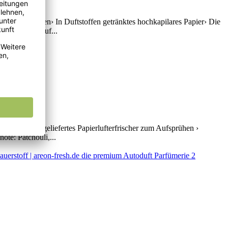
benutzt werden› In Duftstoffen getränktes hochkapilares Papier› Die
e Duftprobe auf...
esign › Mitgeliefertes Papierlufterfrischer zum Aufsprühen ›
te: Patchouli,...