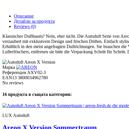
Описание
Детайли за продукта
Reviews
(0)
Klassischer Duftbaum? Nein, eher nicht. Die Autoduft Serie von Areon
verzaubert mit exklusivem Design und frischen Düften. Einfach stylis
Erhältlich in den meist angefragten Duftrichtungen. Sie brauchen die 
Lufterfrischers, entfernen sie bitte die Verpackung Schritt für Schritt
Марка
Референция
AXV02-3
EAN13
3800034962780
No reviews
16 продукта в същата категория:
LUX Autoduft
Areon X Version Sommertraum