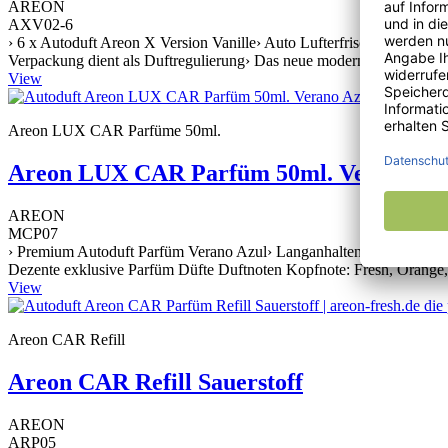
AREON
AXV02-6
› 6 x Autoduft Areon X Version Vanille› Auto Lufterfrischer zur Bef
Verpackung dient als Duftregulierung› Das neue moderne Design ist a
View
Areon LUX CAR Parfüme 50ml.
Areon LUX CAR Parfüm 50ml. Verano Az
AREON
MCP07
› Premium Autoduft Parfüm Verano Azul› Langanhaltender Duft für Ih
Dezente exklusive Parfüm Düfte Duftnoten Kopfnote: Fresh, Orange, Z
View
Areon CAR Refill
Areon CAR Refill Sauerstoff
AREON
ARP05