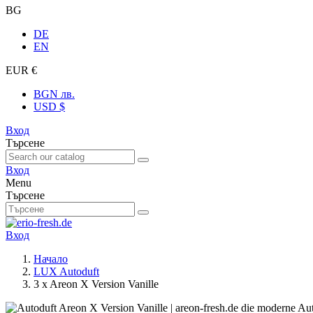
BG
DE
EN
EUR €
BGN лв.
USD $
Вход
Търсене
Вход
Menu
Търсене
Вход
Начало
LUX Autoduft
3 x Areon X Version Vanille