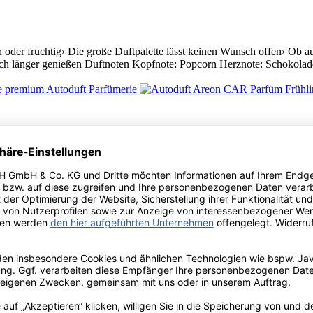
oder fruchtig› Die große Duftpalette lässt keinen Wunsch offen› Ob auf 
ch länger genießen Duftnoten Kopfnote: Popcorn Herznote: Schokolade
der Autoduft fürs Auto zur Befestigung am Lüftungsgitter› Kein hänge
sches Design des Autoduft Diffusers› Dezente exklusive Düfte Duftnote