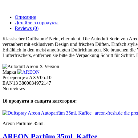
Описание
Детайли за продукта
Reviews
(0)
Klassischer Duftbaum? Nein, eher nicht. Die Autoduft Serie von Areon
verzaubert mit exklusivem Design und frischen Düften. Einfach stylis
Erhältlich in den meist angefragten Duftrichtungen. Sie brauchen die 
Lufterfrischers, entfernen sie bitte die Verpackung Schritt für Schritt
Марка
Референция
AXV05-10
EAN13
3800034972147
No reviews
16 продукта в същата категория:
Areon Parfüme 35ml.
AREON Parfüm 35ml. Kaffee