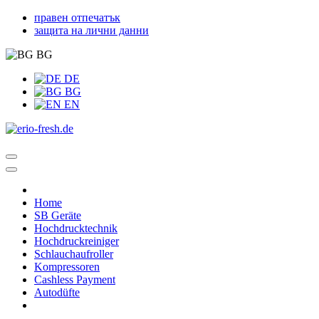
правен отпечатък
защита на лични данни
BG
DE
BG
EN
Home
SB Geräte
Hochdrucktechnik
Hochdruckreiniger
Schlauchaufroller
Kompressoren
Cashless Payment
Autodüfte