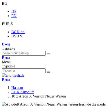
BG
DE
EN
EUR €
BGN лв.
USD $
Вход
Търсене
Вход
Menu
Търсене
Вход
Начало
LUX Autoduft
10 x Areon X Version Neuer Wagen