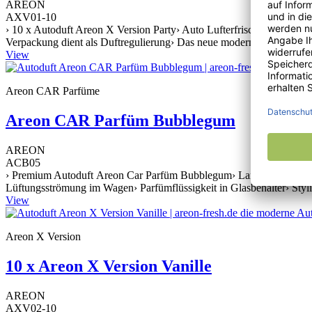
AREON
AXV01-10
› 10 x Autoduft Areon X Version Party› Auto Lufterfrischer zur Befe
Verpackung dient als Duftregulierung› Das neue moderne Design ist a
View
Areon CAR Parfüme
Areon CAR Parfüm Bubblegum
AREON
ACB05
› Premium Autoduft Areon Car Parfüm Bubblegum› Langanhaltender Au
Lüftungsströmung im Wagen› Parfümflüssigkeit in Glasbehälter› Styli
View
Areon X Version
10 x Areon X Version Vanille
AREON
AXV02-10