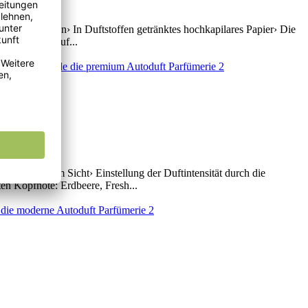
enutzt werden› In Duftstoffen getränktes hochkapilares Papier› Die
e Duftprobe auf...
uftbaum im Sicht› Einstellung der Duftintensität durch die
en Kopfnote: Erdbeere, Fresh...