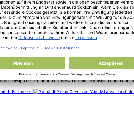
stigung am Rückspiegel im Auto› Kann auch für kleine Räumlichkeiten b
n der jeweiligen Duftrichtung angepasst› Sie können den Duft durch di
toduft fürs Auto zur Befestigung am Lüftungsgitter› Kein hängender D
sches Design des Autoduft Diffusers› Dezente exklusive Düfte Duftnot