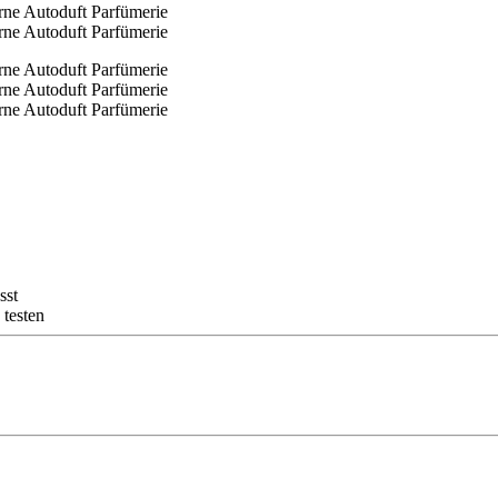
sst
 testen