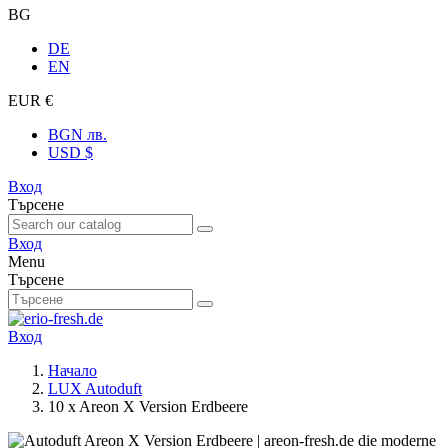
BG
DE
EN
EUR €
BGN лв.
USD $
Вход
Търсене
Вход
Menu
Търсене
Вход
Начало
LUX Autoduft
10 x Areon X Version Erdbeere