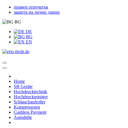
правен отпечатък
защита на лични данни
BG
DE
BG
EN
Home
SB Geräte
Hochdrucktechnik
Hochdruckreiniger
Schlauchaufroller
Kompressoren
Cashless Payment
Autodüfte