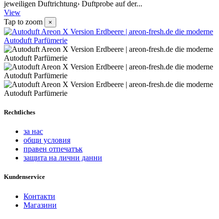
jeweiligen Duftrichtung› Duftprobe auf der...
View
Tap to zoom
×
Rechtliches
за нас
общи условия
правен отпечатък
защита на лични данни
Kundenservice
Контакти
Магазини