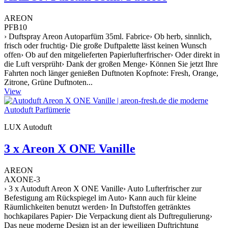
AREON
PFB10
› Duftspray Areon Autoparfüm 35ml. Fabrice› Ob herb, sinnlich,
frisch oder fruchtig› Die große Duftpalette lässt keinen Wunsch
offen› Ob auf den mitgelieferten Papierlufterfrischer› Oder direkt in
die Luft versprüht› Dank der großen Menge› Können Sie jetzt Ihre
Fahrten noch länger genießen Duftnoten Kopfnote: Fresh, Orange,
Zitrone, Grüne Duftnoten...
View
LUX Autoduft
3 x Areon X ONE Vanille
AREON
AXONE-3
› 3 x Autoduft Areon X ONE Vanille› Auto Lufterfrischer zur
Befestigung am Rückspiegel im Auto› Kann auch für kleine
Räumlichkeiten benutzt werden› In Duftstoffen getränktes
hochkapilares Papier› Die Verpackung dient als Duftregulierung›
Das neue moderne Design ist an der jeweiligen Duftrichtung