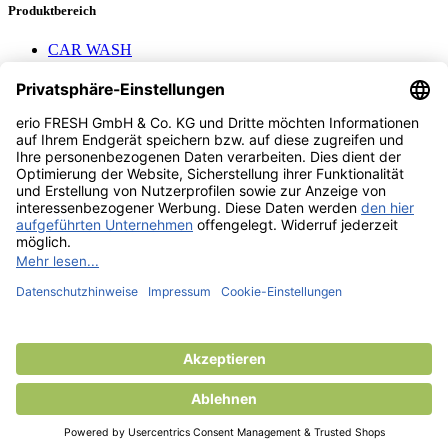
Produktbereich
CAR WASH
Mavel reels
AEROTEC Compressors
Nayax Cashless
Contact us
erio FRESH GmbH & Co. KG
Stader Landstr. 7
28719 Bremen
+49 (0) 421 169 817 80
info @ erio-fresh.de
© 2013 -
2026
erio FRESH GmbH & Co. KG
Product added to compare.