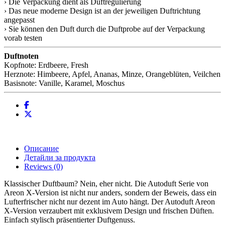
› Die Verpackung dient als Duftregulierung
› Das neue moderne Design ist an der jeweiligen Duftrichtung
angepasst
› Sie können den Duft durch die Duftprobe auf der Verpackung
vorab testen
Duftnoten
Kopfnote: Erdbeere, Fresh
Herznote: Himbeere, Apfel, Ananas, Minze, Orangeblüten, Veilchen
Basisnote: Vanille, Karamel, Moschus
Описание
Детайли за продукта
Reviews
(0)
Klassischer Duftbaum? Nein, eher nicht. Die Autoduft Serie von
Areon X-Version ist nicht nur anders, sondern der Beweis, dass ein
Lufterfrischer nicht nur dezent im Auto hängt. Der Autoduft Areon
X-Version verzaubert mit exklusivem Design und frischen Düften.
Einfach stylisch präsentierter Duftgenuss.