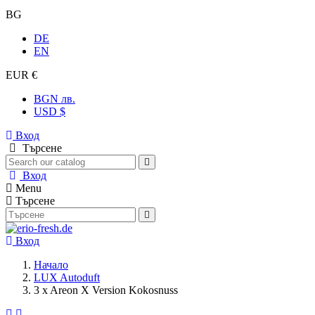
BG
DE
EN
EUR €
BGN лв.
USD $
Вход
Търсене
Вход
Menu
Търсене
Вход
Начало
LUX Autoduft
3 x Areon X Version Kokosnuss