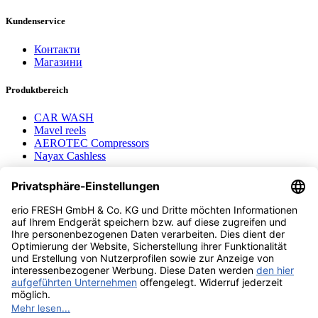
Kundenservice
Контакти
Магазини
Produktbereich
CAR WASH
Mavel reels
AEROTEC Compressors
Nayax Cashless
Contact us
erio FRESH GmbH & Co. KG
Stader Landstr. 7
28719 Bremen
+49 (0) 421 169 817 80