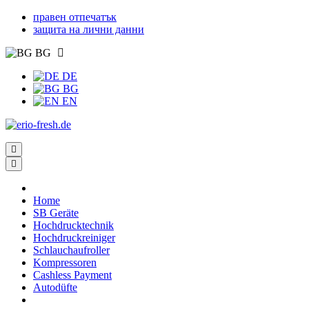
правен отпечатък
защита на лични данни
BG
DE
BG
EN
Home
SB Geräte
Hochdrucktechnik
Hochdruckreiniger
Schlauchaufroller
Kompressoren
Cashless Payment
Autodüfte