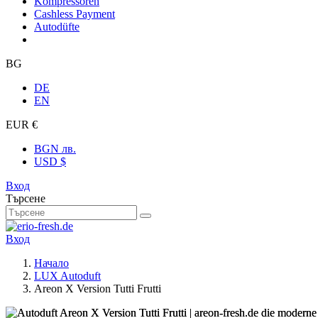
Kompressoren
Cashless Payment
Autodüfte
BG
DE
EN
EUR €
BGN лв.
USD $
Вход
Търсене
Вход
Начало
LUX Autoduft
Areon X Version Tutti Frutti