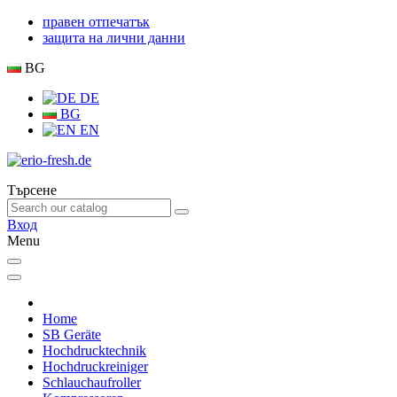
правен отпечатък
защита на лични данни
BG
DE
BG
EN
Търсене
Вход
Menu
Home
SB Geräte
Hochdrucktechnik
Hochdruckreiniger
Schlauchaufroller