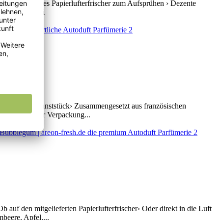
 Mitgeliefertes Papierlufterfrischer zum Aufsprühen › Dezente
ber, Patchouli
hafter Parfüm Kunststück› Zusammengesetzt aus französischen
ftprobe auf der Verpackung...
auf den mitgelieferten Papierlufterfrischer› Oder direkt in die Luft
beere, Apfel,...