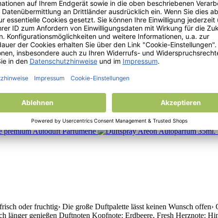
 Echte Parfümflasche› Starke Wirkung gepaart mit Luxuriösem Design ›
n Herznote: Lavendel, Anis, Eukalyptus, Rose Basisnote: Moschus, Am
erfrischers lässt sich ganz gut am Rückspiegel sehen lassen› Meister
ität› Luxuriöses Design angepasst an der jeweiligen Duftrichtung› Du
ch oder fruchtig› Die große Duftpalette lässt keinen Wunsch offen› Ob 
ch länger genießen Duftnoten Kopfnote: Erdbeere, Fresh Herznote: Him