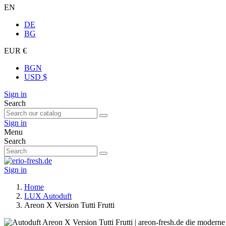
EN
DE
BG
EUR €
BGN
USD $
Sign in
Search
Sign in
Menu
Search
Sign in
Home
LUX Autoduft
Areon X Version Tutti Frutti