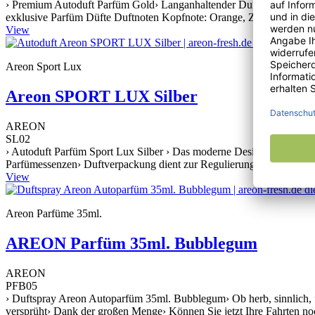
› Premium Autoduft Parfüm Gold› Langanhaltender Duft für Ihr Auto›
exklusive Parfüm Düfte Duftnoten Kopfnote: Orange, Zitrone, Kiefer
View
Areon Sport Lux
Areon SPORT LUX Silber
AREON
SL02
› Autoduft Parfüm Sport Lux Silber › Das moderne Design dieses Luft
Parfümessenzen› Duftverpackung dient zur Regulierung der Duftintens
View
Areon Parfüme 35ml.
AREON Parfüm 35ml. Bubblegum
AREON
PFB05
› Duftspray Areon Autoparfüm 35ml. Bubblegum› Ob herb, sinnlich, fris
versprüht› Dank der großen Menge› Können Sie jetzt Ihre Fahrten no