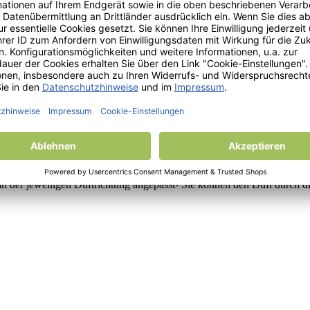
stigung am Rückspiegel im Auto› Kann auch für kleine Räumlichkeiten 
n der jeweiligen Duftrichtung angepasst› Sie können den Duft durch die