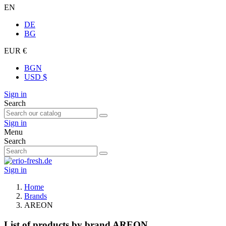
EN
DE
BG
EUR €
BGN
USD $
Sign in
Search
Sign in
Menu
Search
Sign in
Home
Brands
AREON
List of products by brand AREON