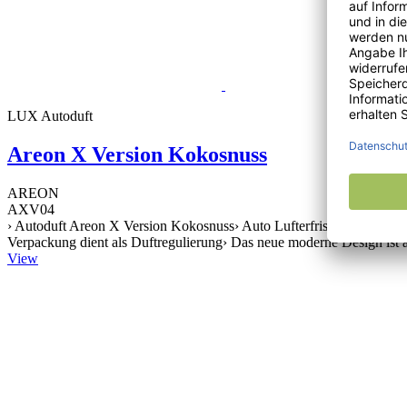
LUX Autoduft
Areon X Version Kokosnuss
AREON
AXV04
› Autoduft Areon X Version Kokosnuss› Auto Lufterfrischer zur Befe
Verpackung dient als Duftregulierung› Das neue moderne Design ist a
View