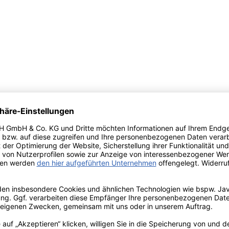
rfrischers lässt sich ganz gut am Rückspiegel sehen lassen› Meisterha
ität› Luxuriöses Design angepasst an der jeweiligen Duftrichtung› Du