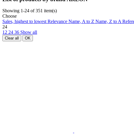
Showing 1-24 of 351 item(s)
Choose
Sales, highest to lowest
Relevance
Name, A to Z
Name, Z to A
Refer
24
12
24
36
Show all
Clear all
OK